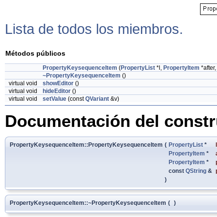
Lista de todos los miembros.
Métodos públicos
PropertyKeysequenceItem
(
PropertyList
*l,
PropertyItem
*after
~PropertyKeysequenceItem
()
virtual void
showEditor
()
virtual void
hideEditor
()
virtual void
setValue
(const
QVariant
&v)
Documentación del constru
PropertyKeysequenceItem::PropertyKeysequenceItem
(
PropertyList
*
l
PropertyItem
*
PropertyItem
*
const
QString
&
)
PropertyKeysequenceItem::~PropertyKeysequenceItem
(
)