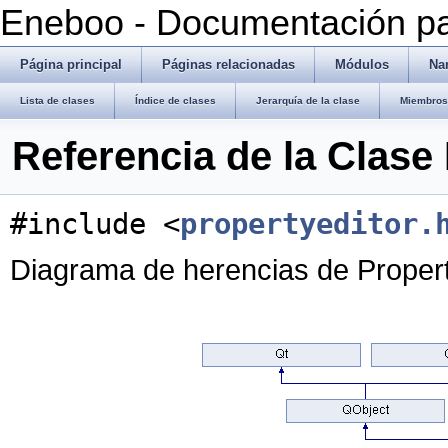
Eneboo - Documentación pa
Página principal
Páginas relacionadas
Módulos
Na
Lista de clases
Índice de clases
Jerarquía de la clase
Miembros 
Referencia de la Clas
#include <
propertyeditor.
Diagrama de herencias de Prope