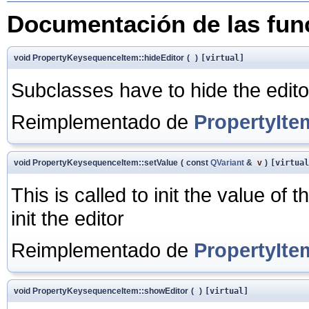
Documentación de las fu
void PropertyKeysequenceItem::hideEditor
(
)
[virtual]
Subclasses have to hide the edito
Reimplementado de
PropertyIte
void PropertyKeysequenceItem::setValue
(
const
QVariant
&
v
)
[virtual
This is called to init the value of
init the editor
Reimplementado de
PropertyIte
void PropertyKeysequenceItem::showEditor
(
)
[virtual]