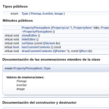
Tipos públicos
enum
Type
{
Pixmap
,
IconSet
,
Image
}
Métodos públicos
PropertyPixmapItem
(
PropertyList
*l,
PropertyItem
*after,
Prope
~PropertyPixmapItem
()
virtual void
showEditor
()
virtual void
hideEditor
()
virtual void
setValue
(const
QVariant
&v)
virtual
bool
hasCustomContents
() const
virtual void
drawCustomContents
(
QPainter
*p, const
QRect
&r)
Documentación de las enumeraciones miembro de la clase
enum
PropertyPixmapItem::Type
Valores de enumeraciones:
Pixmap
IconSet
Image
Documentación del constructor y destructor