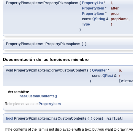
PropertyPixmapItem::PropertyPixmapItem
(
PropertyList
*
l
,
PropertyItem
*
after
,
PropertyItem
*
prop
,
const
QString
&
propName
,
Type
t
)
PropertyPixmapItem::~PropertyPixmapItem
(
)
Documentación de las funciones miembro
void PropertyPixmapItem::drawCustomContents
(
QPainter
*
p
,
const
QRect
&
r
)
[virtu
Ver también:
hasCustomContents()
Reimplementado de
PropertyItem
.
bool
PropertyPixmapItem::hasCustomContents
(
)
const
[virtual]
If the contents of the item is not displayable with a text, but you want to draw it y