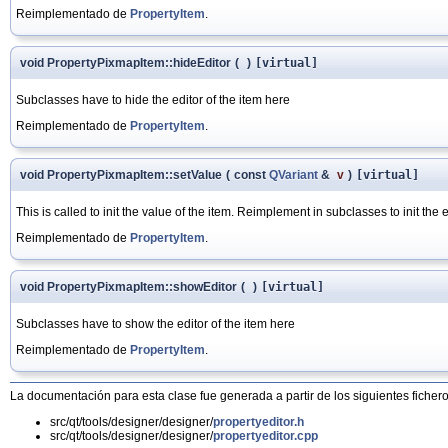
Reimplementado de
PropertyItem
.
void PropertyPixmapItem::hideEditor
(
)
[virtual]
Subclasses have to hide the editor of the item here
Reimplementado de
PropertyItem
.
void PropertyPixmapItem::setValue
(
const
QVariant
&
v
)
[virtual]
This is called to init the value of the item. Reimplement in subclasses to init the e
Reimplementado de
PropertyItem
.
void PropertyPixmapItem::showEditor
(
)
[virtual]
Subclasses have to show the editor of the item here
Reimplementado de
PropertyItem
.
La documentación para esta clase fue generada a partir de los siguientes fichero
src/qt/tools/designer/designer/
propertyeditor.h
src/qt/tools/designer/designer/
propertyeditor.cpp