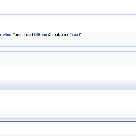
rtyItem
*prop, const
QString
&propName,
Type
t
)