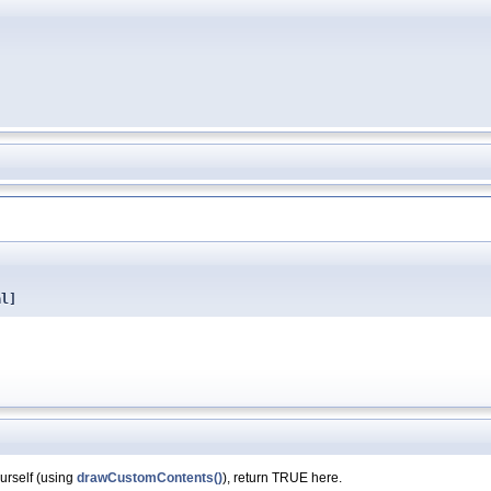
al]
ourself (using
drawCustomContents()
), return TRUE here.