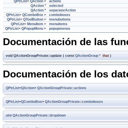
QPtrList
<
QAction
>
actions
QAction
*
selected
QAction
*
separatorAction
QPtrList
<
QComboBox
>
comboboxes
QPtrList
<
QToolButton
>
menubuttons
QPtrList
<
MenuItem
>
menuitems
QPtrList
<
QPopupMenu
>
popupmenus
Documentación de las fu
void QActionGroupPrivate::update
(
const
QActionGroup
*
that
)
Documentación de los da
QPtrList
<
QAction
>
QActionGroupPrivate::actions
QPtrList
<
QComboBox
>
QActionGroupPrivate::comboboxes
uint
QActionGroupPrivate::dropdown