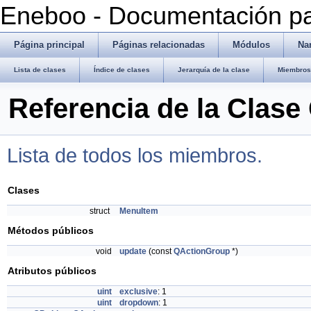
Eneboo - Documentación pa
Página principal
Páginas relacionadas
Módulos
Na
Lista de clases
Índice de clases
Jerarquía de la clase
Miembros 
Referencia de la Clas
Lista de todos los miembros.
Clases
struct
MenuItem
Métodos públicos
void
update
(const
QActionGroup
*)
Atributos públicos
uint
exclusive
: 1
uint
dropdown
: 1