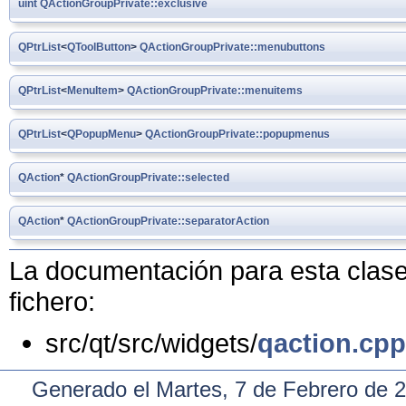
uint
QActionGroupPrivate::exclusive
QPtrList
<
QToolButton
>
QActionGroupPrivate::menubuttons
QPtrList
<
MenuItem
>
QActionGroupPrivate::menuitems
QPtrList
<
QPopupMenu
>
QActionGroupPrivate::popupmenus
QAction
*
QActionGroupPrivate::selected
QAction
*
QActionGroupPrivate::separatorAction
La documentación para esta clase 
fichero:
src/qt/src/widgets/
qaction.cpp
Generado el Martes, 7 de Febrero de 