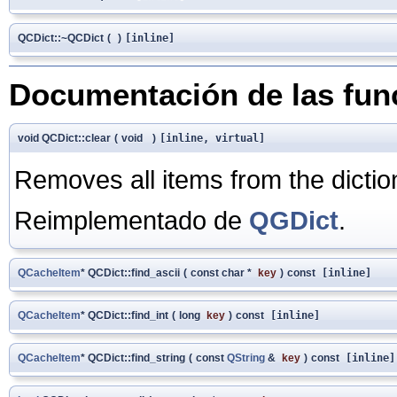
QCDict::~QCDict
(
)
[inline]
Documentación de las fu
void QCDict::clear
(
void
)
[inline, virtual]
Removes all items from the dictio
Reimplementado de
QGDict
.
QCacheItem
* QCDict::find_ascii
(
const char *
key
)
const
[inline]
QCacheItem
* QCDict::find_int
(
long
key
)
const
[inline]
QCacheItem
* QCDict::find_string
(
const
QString
&
key
)
const
[inline]