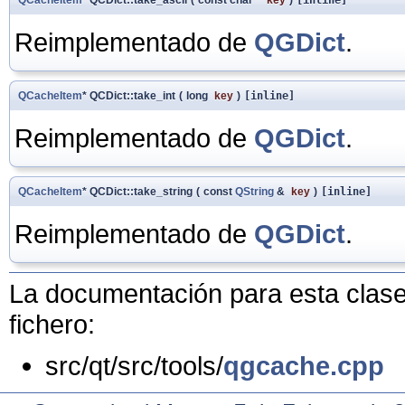
Reimplementado de
QGDict
.
QCacheItem
* QCDict::take_int
(
long
key
)
[inline]
Reimplementado de
QGDict
.
QCacheItem
* QCDict::take_string
(
const
QString
&
key
)
[inline]
Reimplementado de
QGDict
.
La documentación para esta clase 
fichero:
src/qt/src/tools/
qgcache.cpp