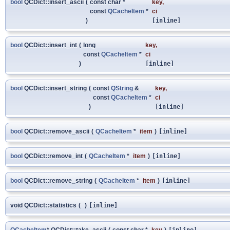
bool
QCDict::insert_ascii
(
const char *
key
,
const
QCacheItem
*
ci
)
[inline]
bool
QCDict::insert_int
(
long
key
,
const
QCacheItem
*
ci
)
[inline]
bool
QCDict::insert_string
(
const
QString
&
key
,
const
QCacheItem
*
ci
)
[inline]
bool
QCDict::remove_ascii
(
QCacheItem
*
item
)
[inline]
bool
QCDict::remove_int
(
QCacheItem
*
item
)
[inline]
bool
QCDict::remove_string
(
QCacheItem
*
item
)
[inline]
void QCDict::statistics
(
)
[inline]
QCacheItem
* QCDict::take_ascii
(
const char *
key
)
[inline]