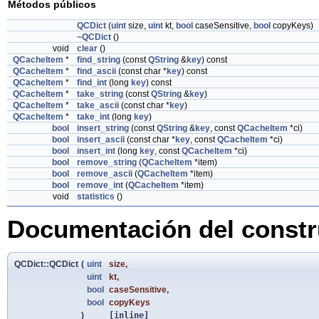
Métodos públicos
QCDict
(
uint
size,
uint
kt,
bool
caseSensitive,
bool
copyKeys)
~QCDict
()
void
clear
()
QCacheItem
*
find_string
(const
QString
&
key
) const
QCacheItem
*
find_ascii
(const char *
key
) const
QCacheItem
*
find_int
(long
key
) const
QCacheItem
*
take_string
(const
QString
&
key
)
QCacheItem
*
take_ascii
(const char *
key
)
QCacheItem
*
take_int
(long
key
)
bool
insert_string
(const
QString
&
key
, const
QCacheItem
*ci)
bool
insert_ascii
(const char *
key
, const
QCacheItem
*ci)
bool
insert_int
(long
key
, const
QCacheItem
*ci)
bool
remove_string
(
QCacheItem
*item)
bool
remove_ascii
(
QCacheItem
*item)
bool
remove_int
(
QCacheItem
*item)
void
statistics
()
Documentación del constru
QCDict::QCDict
(
uint
size
,
uint
kt
,
bool
caseSensitive
,
bool
copyKeys
)
[inline]