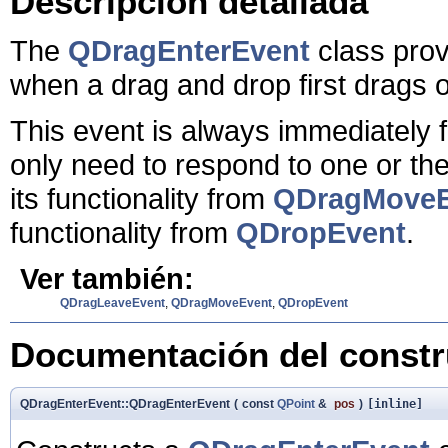
Descripción detallada
The
QDragEnterEvent
class prov
when a drag and drop first drags o
This event is always immediately 
only need to respond to one or the
its functionality from
QDragMoveE
functionality from
QDropEvent
.
Ver también:
QDragLeaveEvent
,
QDragMoveEvent
,
QDropEvent
Documentación del constru
QDragEnterEvent::QDragEnterEvent
(
const
QPoint
&
pos
)
[inline]