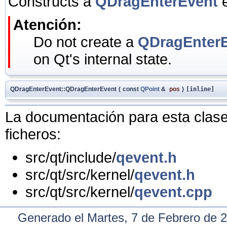
Constructs a
QDragEnterEvent
e
Atención:
Do not create a
QDragEnter
on Qt's internal state.
QDragEnterEvent::QDragEnterEvent
(
const
QPoint
&
pos
)
[inline]
La documentación para esta clase 
ficheros:
src/qt/include/
qevent.h
src/qt/src/kernel/
qevent.h
src/qt/src/kernel/
qevent.cpp
Generado el Martes, 7 de Febrero de 