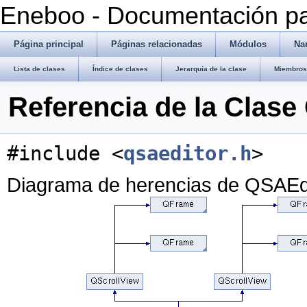
Eneboo - Documentación pa
Página principal
Páginas relacionadas
Módulos
Na
Lista de clases
Índice de clases
Jerarquía de la clase
Miembros 
Referencia de la Clase
#include <
qsaeditor.h
>
Diagrama de herencias de QSAEd