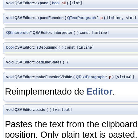
void QSAEditor::expand
(
bool
all
)
[slot]
void QSAEditor::expandFunction
(
QTextParagraph
*
p
)
[inline, slot]
QSInterpreter
* QSAEditor::interpreter
(
)
const
[inline]
bool
QSAEditor::isDebugging
(
)
const
[inline]
void QSAEditor::loadLineStates
(
)
void QSAEditor::makeFunctionVisible
(
QTextParagraph
*
p
)
[virtual]
Reimplementado de
Editor
.
void QSAEditor::paste
(
)
[virtual]
Pastes the text from the clipboard 
position. Only plain text is pasted.