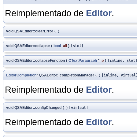
Reimplementado de
Editor
.
void QSAEditor::clearError
(
)
void QSAEditor::collapse
(
bool
all
)
[slot]
void QSAEditor::collapseFunction
(
QTextParagraph
*
p
)
[inline, slot
EditorCompletion
* QSAEditor::completionManager
(
)
[inline, virtual
Reimplementado de
Editor
.
void QSAEditor::configChanged
(
)
[virtual]
Reimplementado de
Editor
.