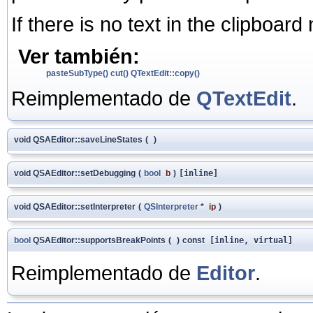
If there is no text in the clipboar
Ver también:
pasteSubType()
cut()
QTextEdit::copy()
Reimplementado de
QTextEdit
.
void QSAEditor::saveLineStates
(
)
void QSAEditor::setDebugging
(
bool
b
)
[inline]
void QSAEditor::setInterpreter
(
QSInterpreter
*
ip
)
bool
QSAEditor::supportsBreakPoints
(
)
const
[inline, virtual]
Reimplementado de
Editor
.