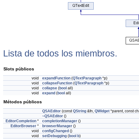
Lista de todos los miembros.
Slots públicos
void
expandFunction
(
QTextParagraph
*p)
void
collapseFunction
(
QTextParagraph
*p)
void
collapse
(
bool
all)
void
expand
(
bool
all)
Métodos públicos
QSAEditor
(const
QString
&fn,
QWidget
*parent, const c
~QSAEditor
()
EditorCompletion
*
completionManager
()
EditorBrowser
*
browserManager
()
void
configChanged
()
void
setDebugging
(
bool
b
)