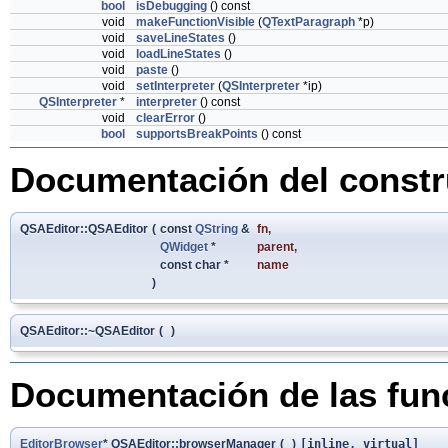
bool
isDebugging
() const
void
makeFunctionVisible
(
QTextParagraph
*p)
void
saveLineStates
()
void
loadLineStates
()
void
paste
()
void
setInterpreter
(
QSInterpreter
*ip)
QSInterpreter
*
interpreter
() const
void
clearError
()
bool
supportsBreakPoints
() const
Documentación del constru
QSAEditor::QSAEditor
(
const
QString
&
fn
,
QWidget
*
parent
,
const char *
name
)
QSAEditor::~QSAEditor
(
)
Documentación de las fu
EditorBrowser
* QSAEditor::browserManager
(
)
[inline, virtual]