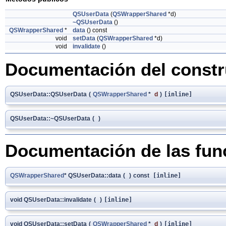
QSUserData
(
QSWrapperShared
*d)
~QSUserData
()
QSWrapperShared
*
data
() const
void
setData
(
QSWrapperShared
*d)
void
invalidate
()
Documentación del constru
QSUserData::QSUserData
(
QSWrapperShared
*
d
)
[inline]
QSUserData::~QSUserData
(
)
Documentación de las fu
QSWrapperShared
* QSUserData::data
(
)
const
[inline]
void QSUserData::invalidate
(
)
[inline]
void QSUserData::setData
(
QSWrapperShared
*
d
)
[inline]