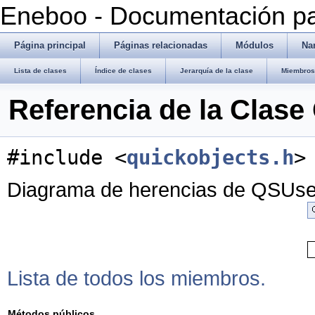
Eneboo - Documentación pa
Página principal
Páginas relacionadas
Módulos
Na
Lista de clases
Índice de clases
Jerarquía de la clase
Miembros 
Referencia de la Clas
#include <
quickobjects.h
>
Diagrama de herencias de QSUs
Lista de todos los miembros.
Métodos públicos