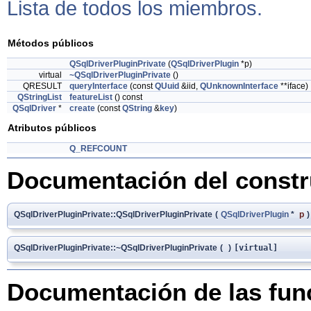
Lista de todos los miembros.
Métodos públicos
QSqlDriverPluginPrivate
(
QSqlDriverPlugin
*p)
virtual
~QSqlDriverPluginPrivate
()
QRESULT
queryInterface
(const
QUuid
&iid,
QUnknownInterface
**iface)
QStringList
featureList
() const
QSqlDriver
*
create
(const
QString
&
key
)
Atributos públicos
Q_REFCOUNT
Documentación del constru
QSqlDriverPluginPrivate::QSqlDriverPluginPrivate
(
QSqlDriverPlugin
*
p
)
QSqlDriverPluginPrivate::~QSqlDriverPluginPrivate
(
)
[virtual]
Documentación de las fu