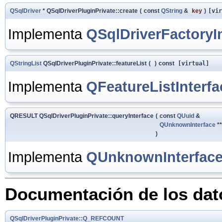
QSqlDriver
* QSqlDriverPluginPrivate::create
(
const
QString
&
key
)
[vir
Implementa
QSqlDriverFactoryI
QStringList
QSqlDriverPluginPrivate::featureList
(
)
const
[virtual]
Implementa
QFeatureListInterfa
QRESULT QSqlDriverPluginPrivate::queryInterface
(
const
QUuid
&
QUnknownInterface
*
)
Implementa
QUnknownInterfac
Documentación de los da
QSqlDriverPluginPrivate::Q_REFCOUNT