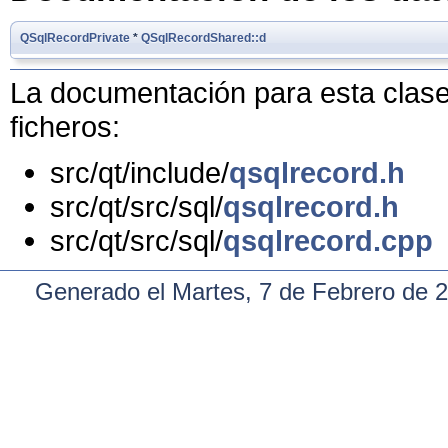
QSqlRecordPrivate
*
QSqlRecordShared::d
La documentación para esta clase 
ficheros:
src/qt/include/
qsqlrecord.h
src/qt/src/sql/
qsqlrecord.h
src/qt/src/sql/
qsqlrecord.cpp
Generado el Martes, 7 de Febrero de 