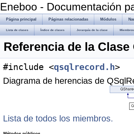
Eneboo - Documentación pa
Página principal
Páginas relacionadas
Módulos
Na
Lista de clases
Índice de clases
Jerarquía de la clase
Miembros 
Referencia de la Clas
#include <
qsqlrecord.h
>
Diagrama de herencias de QSqlR
Lista de todos los miembros.
Métodos públicos