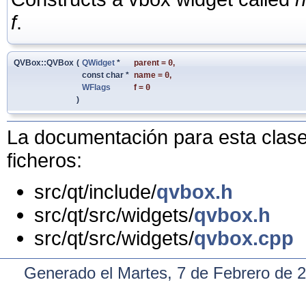
f
.
QVBox::QVBox
(
QWidget
*
parent
=
0
,
const char *
name
=
0
,
WFlags
f
=
0
)
La documentación para esta clase 
ficheros:
src/qt/include/
qvbox.h
src/qt/src/widgets/
qvbox.h
src/qt/src/widgets/
qvbox.cpp
Generado el Martes, 7 de Febrero de 