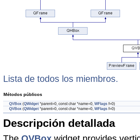
Lista de todos los miembros.
Métodos públicos
QVBox
(
QWidget
*parent=0, const char *name=0,
WFlags
f=0)
QVBox
(
QWidget
*parent=0, const char *name=0,
WFlags
f=0)
Descripción detallada
The
QVBox
widget provides verti