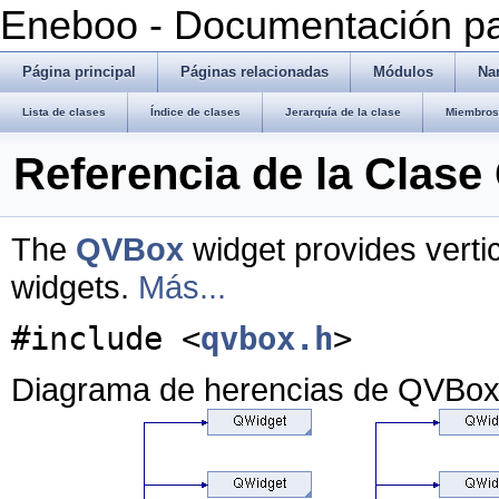
Eneboo - Documentación pa
Página principal
Páginas relacionadas
Módulos
Na
Lista de clases
Índice de clases
Jerarquía de la clase
Miembros 
Referencia de la Clas
The
QVBox
widget provides verti
widgets.
Más...
#include <
qvbox.h
>
Diagrama de herencias de QVBo