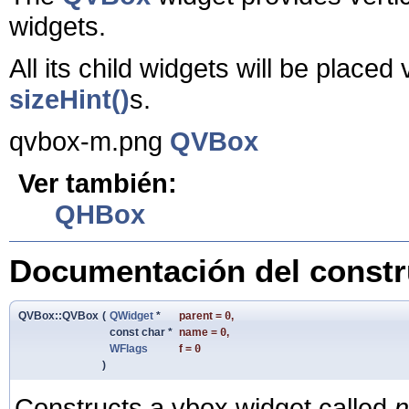
widgets.
All its child widgets will be placed
sizeHint()
s.
qvbox-m.png
QVBox
Ver también:
QHBox
Documentación del constru
QVBox::QVBox
(
QWidget
*
parent
=
0
,
const char *
name
=
0
,
WFlags
f
=
0
)
Constructs a vbox widget called