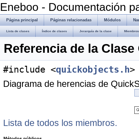
Eneboo - Documentación pa
Página principal
Páginas relacionadas
Módulos
Na
Lista de clases
Índice de clases
Jerarquía de la clase
Miembros 
Referencia de la Clase
#include <
quickobjects.h
>
Diagrama de herencias de QuickSc
Lista de todos los miembros.
Métodos públicos