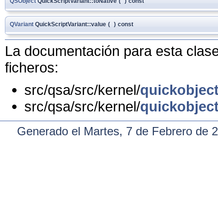
QSObject
QuickScriptVariant::toNative
(
)
const
QVariant
QuickScriptVariant::value
(
)
const
La documentación para esta clase 
ficheros:
src/qsa/src/kernel/
quickobjec
src/qsa/src/kernel/
quickobjec
Generado el Martes, 7 de Febrero de 