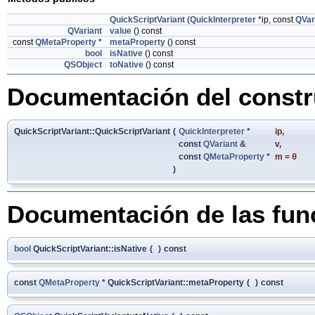
QuickScriptVariant
(
QuickInterpreter
*ip, const
QVar
QVariant
value
() const
const
QMetaProperty
*
metaProperty
() const
bool
isNative
() const
QSObject
toNative
() const
Documentación del constru
QuickScriptVariant::QuickScriptVariant
(
QuickInterpreter
*
ip
,
const
QVariant
&
v
,
const
QMetaProperty
*
m
=
0
)
Documentación de las fu
bool
QuickScriptVariant::isNative
(
)
const
const
QMetaProperty
* QuickScriptVariant::metaProperty
(
)
const