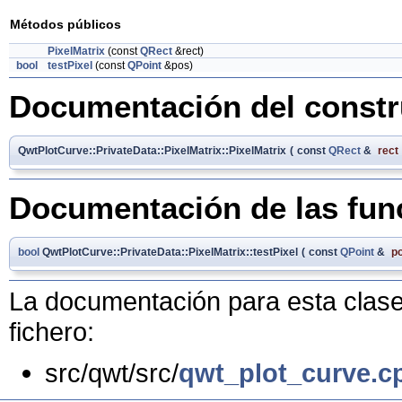
Métodos públicos
PixelMatrix
(const
QRect
&rect)
bool
testPixel
(const
QPoint
&pos)
Documentación del constru
QwtPlotCurve::PrivateData::PixelMatrix::PixelMatrix
(
const
QRect
&
rect
Documentación de las fu
bool
QwtPlotCurve::PrivateData::PixelMatrix::testPixel
(
const
QPoint
&
p
La documentación para esta clase 
fichero:
src/qwt/src/
qwt_plot_curve.c