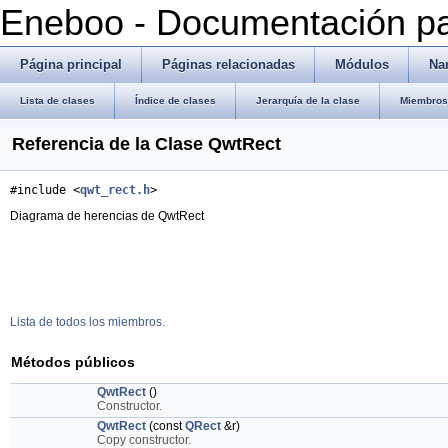
Eneboo - Documentación pa
Página principal
Páginas relacionadas
Módulos
Na
Lista de clases
Índice de clases
Jerarquía de la clase
Miembros 
Referencia de la Clase QwtRect
#include <
qwt_rect.h
>
Diagrama de herencias de QwtRect
Lista de todos los miembros.
Métodos públicos
QwtRect
()
Constructor.
QwtRect
(const
QRect
&r)
Copy constructor.