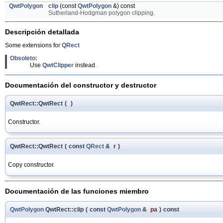
QwtPolygon
clip
(const
QwtPolygon
&) const
Sutherland-Hodgman polygon clipping.
Descripción detallada
Some extensions for
QRect
Obsoleto:
Use
QwtClipper
instead.
Documentación del constructor y destructor
QwtRect::QwtRect
(
)
Constructor.
QwtRect::QwtRect
(
const
QRect
&
r
)
Copy constructor.
Documentación de las funciones miembro
QwtPolygon
QwtRect::clip
(
const
QwtPolygon
&
pa
)
const