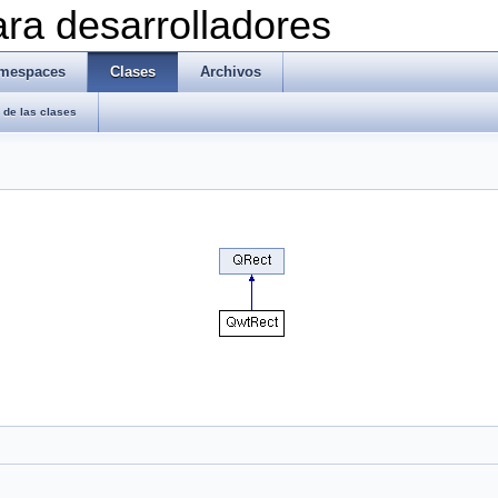
ra desarrolladores
mespaces
Clases
Archivos
de las clases