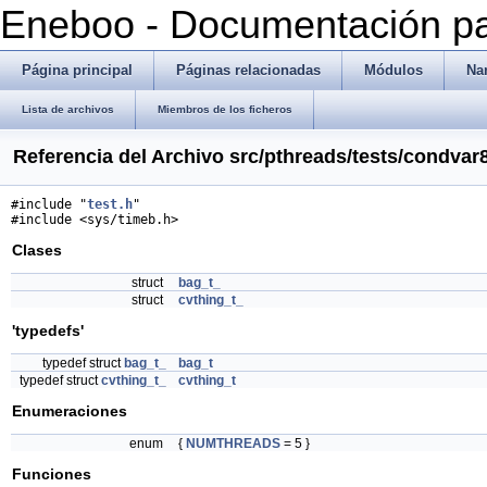
Eneboo - Documentación pa
Página principal
Páginas relacionadas
Módulos
Na
Lista de archivos
Miembros de los ficheros
Referencia del Archivo src/pthreads/tests/condvar
#include "
test.h
"
#include <sys/timeb.h>
Clases
struct
bag_t_
struct
cvthing_t_
'typedefs'
typedef struct
bag_t_
bag_t
typedef struct
cvthing_t_
cvthing_t
Enumeraciones
enum
{
NUMTHREADS
= 5 }
Funciones