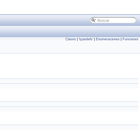
Clases
|
'typedefs'
|
Enumeraciones
|
Funciones