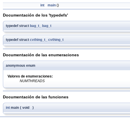
int
main
()
Documentación de los 'typedefs'
typedef struct
bag_t_
bag_t
typedef struct
cvthing_t_
cvthing_t
Documentación de las enumeraciones
anonymous enum
Valores de enumeraciones:
NUMTHREADS
Documentación de las funciones
int
main
(
void
)