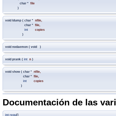
char *
file
)
void ldump
(
char *
nfile
,
char *
file
,
int
copies
)
void nodaemon
(
void
)
void prank
(
int
n
)
void show
(
char *
nfile
,
char *
file
,
int
copies
)
Documentación de las var
int
requ
[]