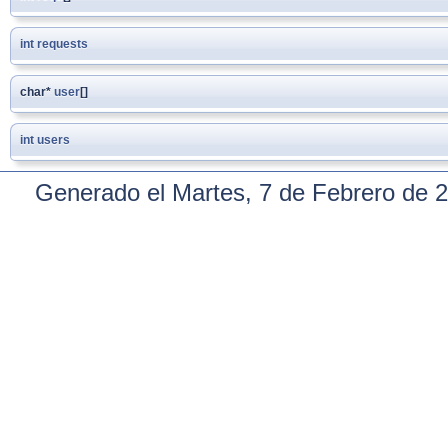
int
requests
char*
user
[]
int
users
Generado el Martes, 7 de Febrero de 