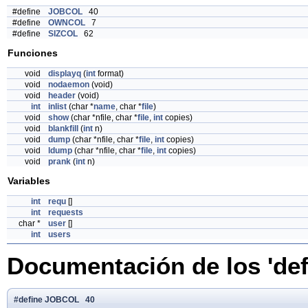
#define
JOBCOL
40
#define
OWNCOL
7
#define
SIZCOL
62
Funciones
void
displayq
(
int
format)
void
nodaemon
(void)
void
header
(void)
int
inlist
(char *
name
, char *
file
)
void
show
(char *nfile, char *
file
,
int
copies)
void
blankfill
(
int
n)
void
dump
(char *nfile, char *
file
,
int
copies)
void
ldump
(char *nfile, char *
file
,
int
copies)
void
prank
(
int
n)
Variables
int
requ
[]
int
requests
char *
user
[]
int
users
Documentación de los 'def
#define JOBCOL 40