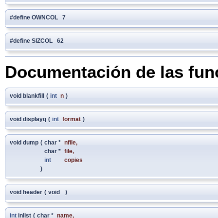
#define OWNCOL 7
#define SIZCOL 62
Documentación de las fun
void blankfill
(
int
n
)
void displayq
(
int
format
)
void dump
(
char *
nfile
,
char *
file
,
int
copies
)
void header
(
void
)
int
inlist
(
char *
name
,