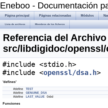
Eneboo - Documentación pa
Página principal
Páginas relacionadas
Módulos
Na
Lista de archivos
Miembros de los ficheros
Referencia del Archivo
src/libdigidoc/openssl
#include <stdio.h>
#include <
openssl/dsa.h
>
'defines'
#define
TEST
#define
GENUINE_DSA
#define
LAST_VALUE
0xbd
Funciones