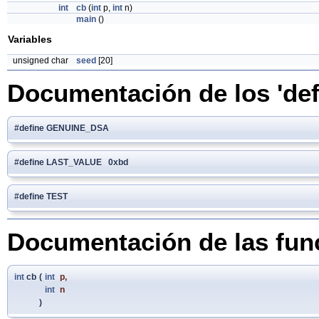
int
cb
(
int
p,
int
n)
main
()
Variables
unsigned char
seed
[20]
Documentación de los 'def
#define GENUINE_DSA
#define LAST_VALUE 0xbd
#define TEST
Documentación de las fun
int
cb
(
int
p
,
int
n
)