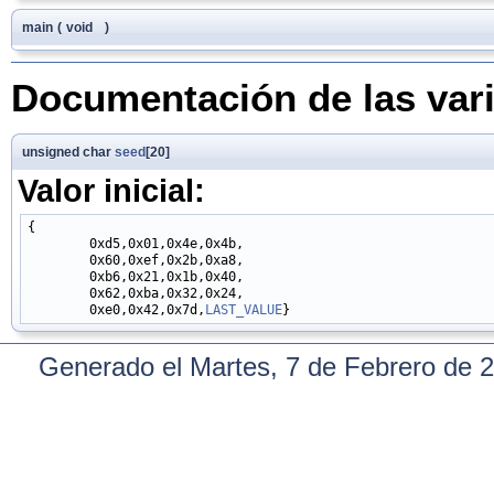
main
(
void
)
Documentación de las var
unsigned char
seed
[20]
Valor inicial:
{

        0xd5,0x01,0x4e,0x4b,

        0x60,0xef,0x2b,0xa8,

        0xb6,0x21,0x1b,0x40,

        0x62,0xba,0x32,0x24,

        0xe0,0x42,0x7d,
LAST_VALUE
Generado el Martes, 7 de Febrero de 