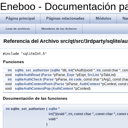
Eneboo - Documentación pa
Página principal
Páginas relacionadas
Módulos
Na
Lista de archivos
Miembros de los ficheros
Referencia del Archivo src/qt/src/3rdparty/sqlite/au
#include "sqliteInt.h"
Funciones
int
sqlite_set_authorizer
(
sqlite
*db,
int
(*xAuth)(void *,
int
, const char *, con
void
sqliteAuthRead
(
Parse
*pParse,
Expr
*pExpr,
SrcList
*pTabList)
int
sqliteAuthCheck
(
Parse
*pParse,
int
code
, const char *zArg1, const cha
void
sqliteAuthContextPush
(
Parse
*pParse,
AuthContext
*pContext, const 
void
sqliteAuthContextPop
(
AuthContext
*pContext)
Documentación de las funciones
int
sqlite_set_authorizer
(
sqlite
*
int
(*)(void *,
int
, const char *, const char *, const 
void *
)