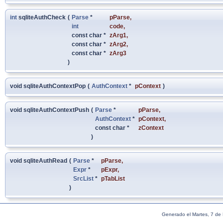
int
sqliteAuthCheck
(
Parse
*
pParse
,
int
code
,
const char *
zArg1
,
const char *
zArg2
,
const char *
zArg3
)
void sqliteAuthContextPop
(
AuthContext
*
pContext
)
void sqliteAuthContextPush
(
Parse
*
pParse
,
AuthContext
*
pContext
,
const char *
zContext
)
void sqliteAuthRead
(
Parse
*
pParse
,
Expr
*
pExpr
,
SrcList
*
pTabList
)
Generado el Martes, 7 de