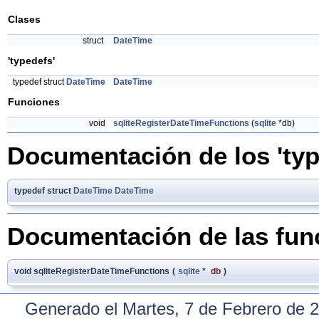
Clases
struct
DateTime
'typedefs'
typedef struct
DateTime
DateTime
Funciones
void
sqliteRegisterDateTimeFunctions
(
sqlite
*db)
Documentación de los 'typ
typedef struct
DateTime
DateTime
Documentación de las fun
void sqliteRegisterDateTimeFunctions
(
sqlite
*
db
)
Generado el Martes, 7 de Febrero de 