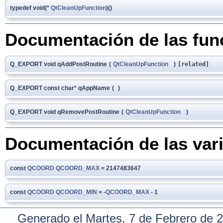
typedef void(*
QtCleanUpFunction
)()
Documentación de las fun
Q_EXPORT void qAddPostRoutine
(
QtCleanUpFunction
)
[related]
Q_EXPORT const char* qAppName
(
)
Q_EXPORT void qRemovePostRoutine
(
QtCleanUpFunction
)
Documentación de las var
const
QCOORD
QCOORD_MAX
= 2147483647
const
QCOORD
QCOORD_MIN
= -
QCOORD_MAX
- 1
Generado el Martes, 7 de Febrero de 