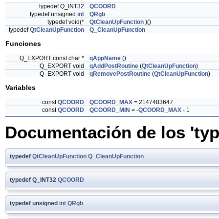
typedef Q_INT32
QCOORD
typedef unsigned
int
QRgb
typedef void(*
QtCleanUpFunction
)()
typedef
QtCleanUpFunction
Q_CleanUpFunction
Funciones
Q_EXPORT const char *
qAppName
()
Q_EXPORT void
qAddPostRoutine
(
QtCleanUpFunction
)
Q_EXPORT void
qRemovePostRoutine
(
QtCleanUpFunction
)
Variables
const
QCOORD
QCOORD_MAX
= 2147483647
const
QCOORD
QCOORD_MIN
= -
QCOORD_MAX
- 1
Documentación de los 'typ
typedef
QtCleanUpFunction
Q_CleanUpFunction
typedef Q_INT32
QCOORD
typedef unsigned
int
QRgb