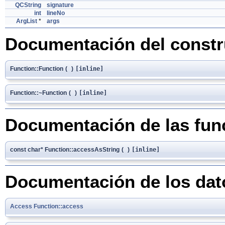
QCString
signature
int
lineNo
ArgList
*
args
Documentación del constru
Function::Function
(
)
[inline]
Function::~Function
(
)
[inline]
Documentación de las fu
const char* Function::accessAsString
(
)
[inline]
Documentación de los da
Access
Function::access