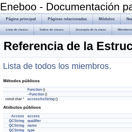
Eneboo - Documentación pa
Página principal
Páginas relacionadas
Módulos
Na
Lista de clases
Índice de clases
Jerarquía de la clase
Miembros 
Referencia de la Estru
Lista de todos los miembros.
Métodos públicos
Function
()
~Function
()
const char *
accessAsString
()
Atributos públicos
Access
access
QCString
qualifier
QCString
name
QCString
type