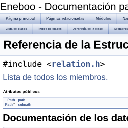
Eneboo - Documentación pa
Página principal
Páginas relacionadas
Módulos
Na
Lista de clases
Índice de clases
Jerarquía de la clase
Miembros 
Referencia de la Estru
#include <
relation.h
>
Lista de todos los miembros.
Atributos públicos
Path
path
Path
*
subpath
Documentación de los da