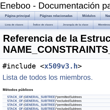
Eneboo - Documentación pa
Página principal
Páginas relacionadas
Módulos
Na
Lista de clases
Índice de clases
Jerarquía de la clase
Miembros 
Referencia de la Estru
NAME_CONSTRAINTS_
#include <
x509v3.h
>
Lista de todos los miembros.
Métodos públicos
STACK_OF
(
GENERAL_SUBTREE
)*permittedSubtrees
STACK_OF
(
GENERAL_SUBTREE
)*excludedSubtrees
STACK_OF
(
GENERAL_SUBTREE
)*permittedSubtrees
STACK_OF
(
GENERAL_SUBTREE
)*excludedSubtrees