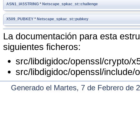
ASN1_IA5STRING
*
Netscape_spkac_st::challenge
X509_PUBKEY
*
Netscape_spkac_st::pubkey
La documentación para esta estruc
siguientes ficheros:
src/libdigidoc/openssl/crypto/x
src/libdigidoc/openssl/include/
Generado el Martes, 7 de Febrero de 