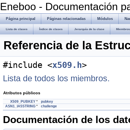
Eneboo - Documentación pa
Página principal
Páginas relacionadas
Módulos
Na
Lista de clases
Índice de clases
Jerarquía de la clase
Miembros 
Referencia de la Estr
#include <
x509.h
>
Lista de todos los miembros.
Atributos públicos
X509_PUBKEY
*
pubkey
ASN1_IA5STRING
*
challenge
Documentación de los da