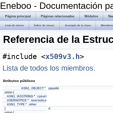
Eneboo - Documentación pa
Página principal
Páginas relacionadas
Módulos
Na
Lista de clases
Índice de clases
Jerarquía de la clase
Miembros 
Referencia de la Est
#include <
x509v3.h
>
Lista de todos los miembros.
Atributos públicos
ASN1_OBJECT
*
pqualid
union {
ASN1_IA5STRING
*
cpsuri
USERNOTICE
*
usernotice
ASN1_TYPE
*
other
}
d
union {