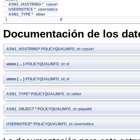
ASN1_IA5STRING
*
cpsuri
USERNOTICE
*
usernotice
ASN1_TYPE
*
other
}
d
Documentación de los da
ASN1_IA5STRING
*
POLICYQUALINFO_st::cpsuri
union { ... }
POLICYQUALINFO_st::d
union { ... }
POLICYQUALINFO_st::d
ASN1_TYPE
*
POLICYQUALINFO_st::other
ASN1_OBJECT
*
POLICYQUALINFO_st::pqualid
USERNOTICE
*
POLICYQUALINFO_st::usernotice