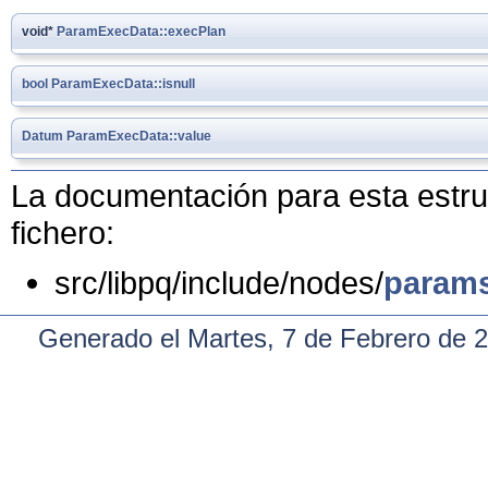
void*
ParamExecData::execPlan
bool
ParamExecData::isnull
Datum
ParamExecData::value
La documentación para esta estruc
fichero:
src/libpq/include/nodes/
param
Generado el Martes, 7 de Febrero de 