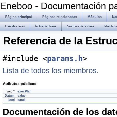
Eneboo - Documentación pa
Página principal
Páginas relacionadas
Módulos
Na
Lista de clases
Índice de clases
Jerarquía de la clase
Miembros 
Referencia de la Estr
#include <
params.h
>
Lista de todos los miembros.
Atributos públicos
void *
execPlan
Datum
value
bool
isnull
Documentación de los da