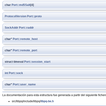
char
Port::md5Salt
[4]
ProtocolVersion
Port::proto
SockAddr
Port::raddr
char*
Port::remote_host
char*
Port::remote_port
struct timeval
Port::session_start
int
Port::sock
char*
Port::user_name
La documentación para esta estructura fue generada a partir del siguiente ficher
src/libpq/include/libpq/
libpq-be.h