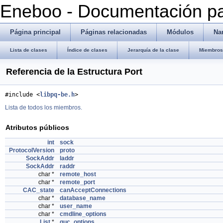
Eneboo - Documentación pa
Página principal
Páginas relacionadas
Módulos
Na
Lista de clases
Índice de clases
Jerarquía de la clase
Miembros 
Referencia de la Estructura Port
#include <
libpq-be.h
>
Lista de todos los miembros.
Atributos públicos
int
sock
ProtocolVersion
proto
SockAddr
laddr
SockAddr
raddr
char *
remote_host
char *
remote_port
CAC_state
canAcceptConnections
char *
database_name
char *
user_name
char *
cmdline_options
List
*
guc_options