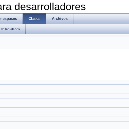
ra desarrolladores
mespaces
Clases
Archivos
de las clases