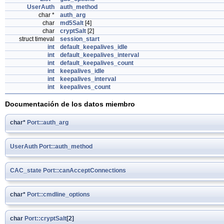
UserAuth
auth_method
char *
auth_arg
char
md5Salt
[4]
char
cryptSalt
[2]
struct timeval
session_start
int
default_keepalives_idle
int
default_keepalives_interval
int
default_keepalives_count
int
keepalives_idle
int
keepalives_interval
int
keepalives_count
Documentación de los datos miembro
char*
Port::auth_arg
UserAuth
Port::auth_method
CAC_state
Port::canAcceptConnections
char*
Port::cmdline_options
char
Port::cryptSalt
[2]