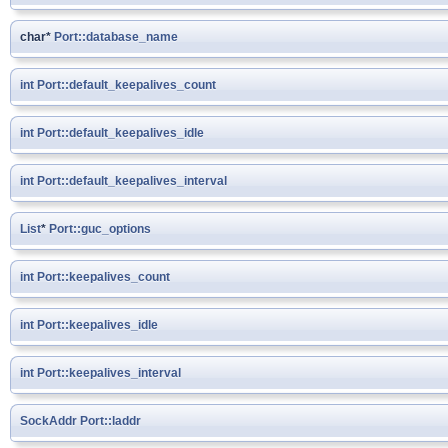
char*
Port::database_name
int
Port::default_keepalives_count
int
Port::default_keepalives_idle
int
Port::default_keepalives_interval
List
*
Port::guc_options
int
Port::keepalives_count
int
Port::keepalives_idle
int
Port::keepalives_interval
SockAddr
Port::laddr