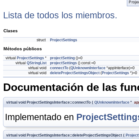
Lista de todos los miembros.
Clases
struct
ProjectSettings
Métodos públicos
virtual
ProjectSettings
*
projectSetting
()=0
virtual
QStringList
projectSettings
() const =0
virtual void
connectTo
(
QUnknownInterface
*appInterface)=0
virtual void
deleteProjectSettingsObject
(
ProjectSettings
*)=0
Documentación de las fu
virtual void ProjectSettingsInterface::connectTo
(
QUnknownInterface
*
ap
Implementado en
ProjectSetting
virtual void ProjectSettingsInterface::deleteProjectSettingsObject
(
Project