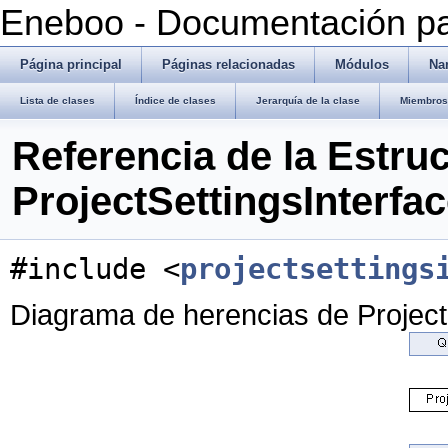
Eneboo - Documentación pa
Página principal
Páginas relacionadas
Módulos
Na
Lista de clases
Índice de clases
Jerarquía de la clase
Miembros 
Referencia de la Estru
ProjectSettingsInterfa
#include <
projectsettings
Diagrama de herencias de Project