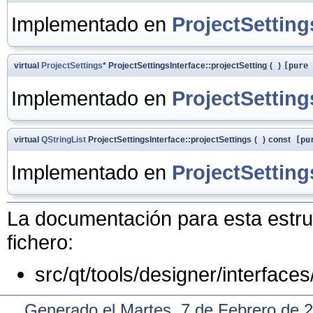
Implementado en
ProjectSetting
virtual
ProjectSettings
* ProjectSettingsInterface::projectSetting
(
)
[pure 
Implementado en
ProjectSetting
virtual
QStringList
ProjectSettingsInterface::projectSettings
(
)
const
[pur
Implementado en
ProjectSetting
La documentación para esta estruc
fichero:
src/qt/tools/designer/interfaces
Generado el Martes, 7 de Febrero de 