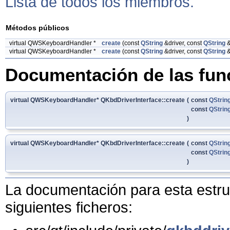
Lista de todos los miembros.
Métodos públicos
virtual QWSKeyboardHandler *
create
(const
QString
&driver, const
QString
&
virtual QWSKeyboardHandler *
create
(const
QString
&driver, const
QString
&
Documentación de las fu
virtual QWSKeyboardHandler* QKbdDriverInterface::create
(
const
QStrin
const
QStrin
)
virtual QWSKeyboardHandler* QKbdDriverInterface::create
(
const
QStrin
const
QStrin
)
La documentación para esta estruc
siguientes ficheros: