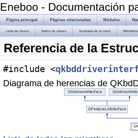
Eneboo - Documentación pa
Página principal
Páginas relacionadas
Módulos
Na
Lista de clases
Índice de clases
Jerarquía de la clase
Miembros 
Referencia de la Estru
#include <
qkbddriverinter
Diagrama de herencias de QKbdDr