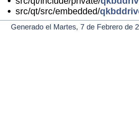
src/qt/include/private/
qkbddriv
src/qt/src/embedded/
qkbddriv
Generado el Martes, 7 de Febrero de 