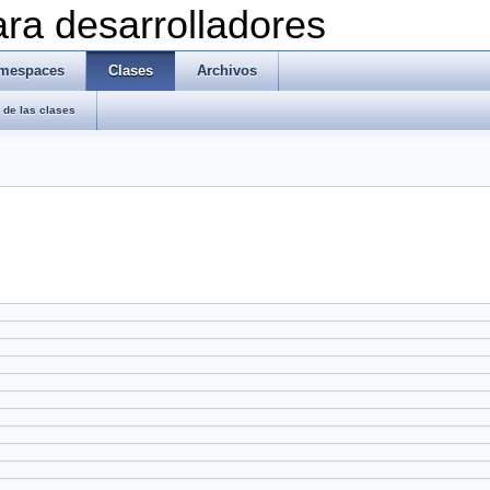
ra desarrolladores
mespaces
Clases
Archivos
de las clases