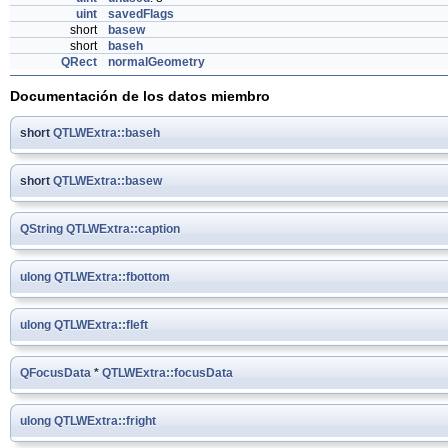
uint
savedFlags
short
basew
short
baseh
QRect
normalGeometry
Documentación de los datos miembro
short
QTLWExtra::baseh
short
QTLWExtra::basew
QString
QTLWExtra::caption
ulong
QTLWExtra::fbottom
ulong
QTLWExtra::fleft
QFocusData
*
QTLWExtra::focusData
ulong
QTLWExtra::fright