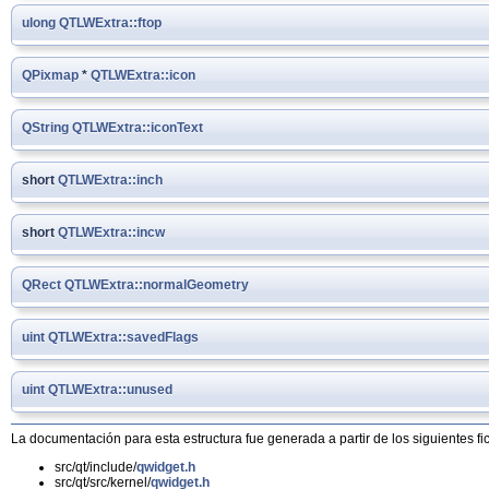
ulong
QTLWExtra::ftop
QPixmap
*
QTLWExtra::icon
QString
QTLWExtra::iconText
short
QTLWExtra::inch
short
QTLWExtra::incw
QRect
QTLWExtra::normalGeometry
uint
QTLWExtra::savedFlags
uint
QTLWExtra::unused
La documentación para esta estructura fue generada a partir de los siguientes fi
src/qt/include/
qwidget.h
src/qt/src/kernel/
qwidget.h