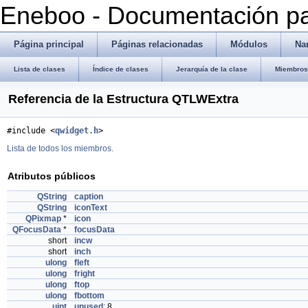
Eneboo - Documentación pa
Página principal
Páginas relacionadas
Módulos
Na
Lista de clases
Índice de clases
Jerarquía de la clase
Miembros 
Referencia de la Estructura QTLWExtra
#include <
qwidget.h
>
Lista de todos los miembros.
Atributos públicos
QString
caption
QString
iconText
QPixmap
*
icon
QFocusData
*
focusData
short
incw
short
inch
ulong
fleft
ulong
fright
ulong
ftop
ulong
fbottom
uint
unused
: 8