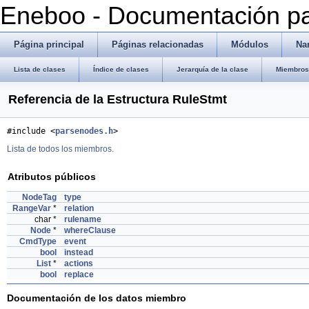
Eneboo - Documentación pa
Página principal
Páginas relacionadas
Módulos
Na
Lista de clases
Índice de clases
Jerarquía de la clase
Miembros 
Referencia de la Estructura RuleStmt
#include <
parsenodes.h
>
Lista de todos los miembros.
Atributos públicos
NodeTag
type
RangeVar
*
relation
char *
rulename
Node
*
whereClause
CmdType
event
bool
instead
List
*
actions
bool
replace
Documentación de los datos miembro