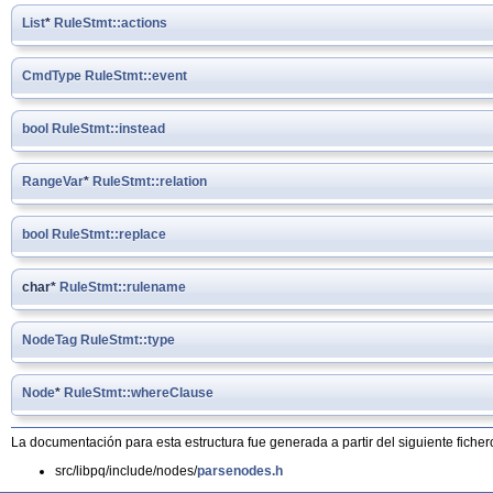
List
*
RuleStmt::actions
CmdType
RuleStmt::event
bool
RuleStmt::instead
RangeVar
*
RuleStmt::relation
bool
RuleStmt::replace
char*
RuleStmt::rulename
NodeTag
RuleStmt::type
Node
*
RuleStmt::whereClause
La documentación para esta estructura fue generada a partir del siguiente ficher
src/libpq/include/nodes/
parsenodes.h