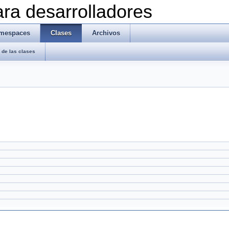
ra desarrolladores
mespaces
Clases
Archivos
de las clases