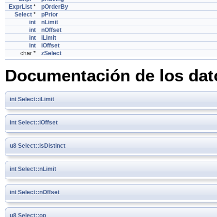
ExprList
*
pOrderBy
Select
*
pPrior
int
nLimit
int
nOffset
int
iLimit
int
iOffset
char *
zSelect
Documentación de los da
int
Select::iLimit
int
Select::iOffset
u8
Select::isDistinct
int
Select::nLimit
int
Select::nOffset
u8
Select::op