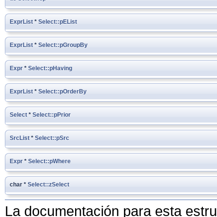
ExprList
*
Select::pEList
ExprList
*
Select::pGroupBy
Expr
*
Select::pHaving
ExprList
*
Select::pOrderBy
Select
*
Select::pPrior
SrcList
*
Select::pSrc
Expr
*
Select::pWhere
char *
Select::zSelect
La documentación para esta estruc