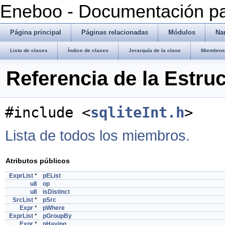
Eneboo - Documentación pa
Página principal
Páginas relacionadas
Módulos
Na
Lista de clases
Índice de clases
Jerarquía de la clase
Miembros 
Referencia de la Estruc
#include <
sqliteInt.h
>
Lista de todos los miembros.
Atributos públicos
ExprList
*
pEList
u8
op
u8
isDistinct
SrcList
*
pSrc
Expr
*
pWhere
ExprList
*
pGroupBy
Expr
*
pHaving