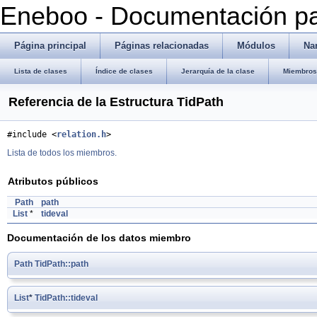
Eneboo - Documentación pa
Página principal
Páginas relacionadas
Módulos
Na
Lista de clases
Índice de clases
Jerarquía de la clase
Miembros 
Referencia de la Estructura TidPath
#include <
relation.h
>
Lista de todos los miembros.
Atributos públicos
Path
path
List
*
tideval
Documentación de los datos miembro
Path
TidPath::path
List
*
TidPath::tideval