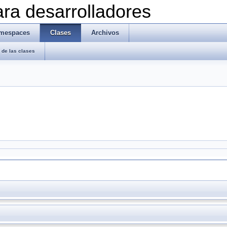
ra desarrolladores
mespaces
Clases
Archivos
de las clases