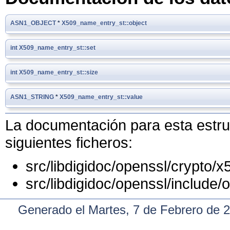
ASN1_OBJECT
*
X509_name_entry_st::object
int
X509_name_entry_st::set
int
X509_name_entry_st::size
ASN1_STRING
*
X509_name_entry_st::value
La documentación para esta estruc
siguientes ficheros:
src/libdigidoc/openssl/crypto/x
src/libdigidoc/openssl/include/
Generado el Martes, 7 de Febrero de 