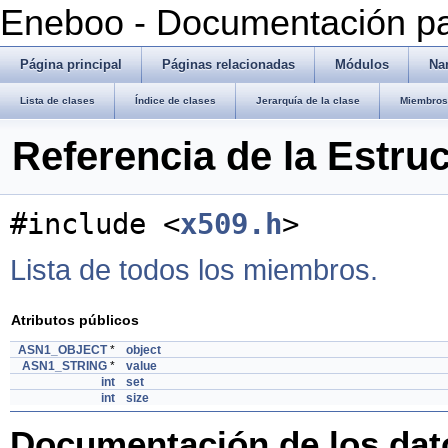
Eneboo - Documentación pa
Página principal
Páginas relacionadas
Módulos
Na
Lista de clases
Índice de clases
Jerarquía de la clase
Miembros 
Referencia de la Estr
#include <
x509.h
>
Lista de todos los miembros.
Atributos públicos
ASN1_OBJECT
*
object
ASN1_STRING
*
value
int
set
int
size
Documentación de los da