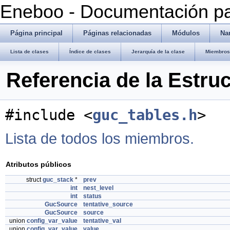
Eneboo - Documentación pa
Página principal
Páginas relacionadas
Módulos
Na
Lista de clases
Índice de clases
Jerarquía de la clase
Miembros 
Referencia de la Estru
#include <
guc_tables.h
>
Lista de todos los miembros.
Atributos públicos
struct
guc_stack
*
prev
int
nest_level
int
status
GucSource
tentative_source
GucSource
source
union
config_var_value
tentative_val
union
config_var_value
value