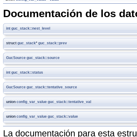
Documentación de los da
int
guc_stack::nest_level
struct
guc_stack
*
guc_stack::prev
GucSource
guc_stack::source
int
guc_stack::status
GucSource
guc_stack::tentative_source
union
config_var_value
guc_stack::tentative_val
union
config_var_value
guc_stack::value
La documentación para esta estruc