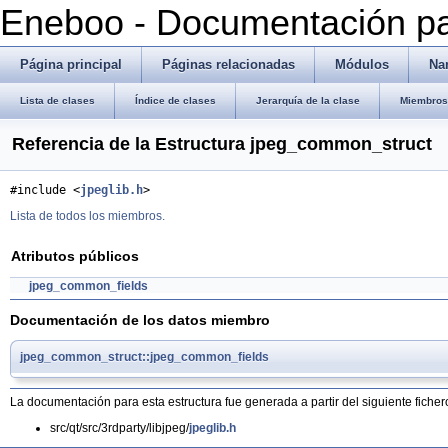
Eneboo - Documentación pa
Página principal
Páginas relacionadas
Módulos
Na
Lista de clases
Índice de clases
Jerarquía de la clase
Miembros 
Referencia de la Estructura jpeg_common_struct
#include <
jpeglib.h
>
Lista de todos los miembros.
Atributos públicos
jpeg_common_fields
Documentación de los datos miembro
jpeg_common_struct::jpeg_common_fields
La documentación para esta estructura fue generada a partir del siguiente ficher
src/qt/src/3rdparty/libjpeg/
jpeglib.h