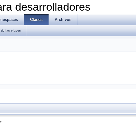
ra desarrolladores
mespaces
Clases
Archivos
de las clases
o: