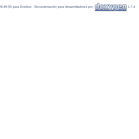
09:49:50 para Eneboo - Documentación para desarrolladores por
1.7.4