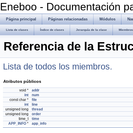
Eneboo - Documentación pa
Página principal
Páginas relacionadas
Módulos
Na
Lista de clases
Índice de clases
Jerarquía de la clase
Miembros 
Referencia de la Estr
Lista de todos los miembros.
Atributos públicos
void *
addr
int
num
const char *
file
int
line
unsigned long
thread
unsigned long
order
time_t
time
APP_INFO
*
app_info