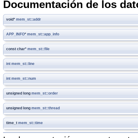
Documentación de los da
void*
mem_st::addr
APP_INFO
*
mem_st::app_info
const char*
mem_st::file
int
mem_st::line
int
mem_st::num
unsigned long
mem_st::order
unsigned long
mem_st::thread
time_t
mem_st::time