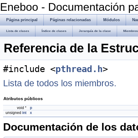
Eneboo - Documentación pa
Página principal
Páginas relacionadas
Módulos
Na
Lista de clases
Índice de clases
Jerarquía de la clase
Miembros 
Referencia de la Estru
#include <
pthread.h
>
Lista de todos los miembros.
Atributos públicos
void *
p
unsigned
int
x
Documentación de los da