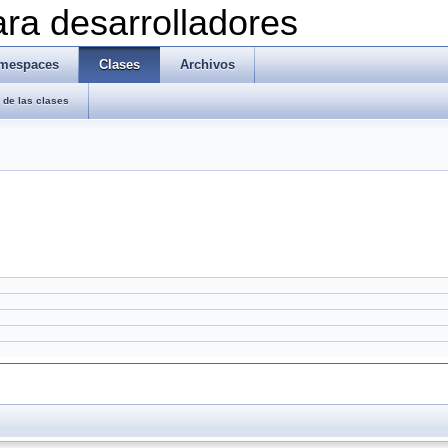
ra desarrolladores
mespaces
Clases
Archivos
de las clases