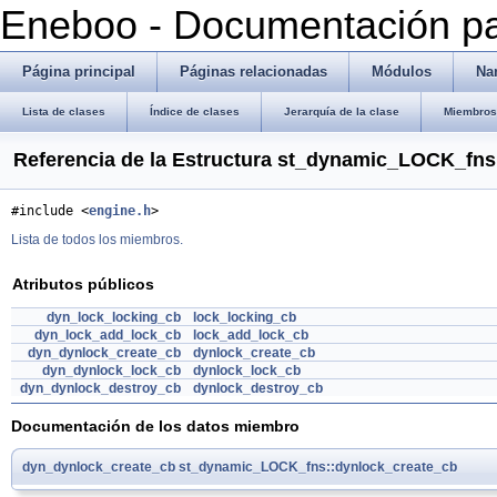
Eneboo - Documentación pa
Página principal
Páginas relacionadas
Módulos
Na
Lista de clases
Índice de clases
Jerarquía de la clase
Miembros 
Referencia de la Estructura st_dynamic_LOCK_fns
#include <
engine.h
>
Lista de todos los miembros.
Atributos públicos
dyn_lock_locking_cb
lock_locking_cb
dyn_lock_add_lock_cb
lock_add_lock_cb
dyn_dynlock_create_cb
dynlock_create_cb
dyn_dynlock_lock_cb
dynlock_lock_cb
dyn_dynlock_destroy_cb
dynlock_destroy_cb
Documentación de los datos miembro
dyn_dynlock_create_cb
st_dynamic_LOCK_fns::dynlock_create_cb