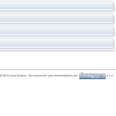
09:58:31 para Eneboo - Documentación para desarrolladores por
1.7.4