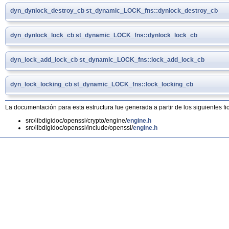
dyn_dynlock_destroy_cb
st_dynamic_LOCK_fns::dynlock_destroy_cb
dyn_dynlock_lock_cb
st_dynamic_LOCK_fns::dynlock_lock_cb
dyn_lock_add_lock_cb
st_dynamic_LOCK_fns::lock_add_lock_cb
dyn_lock_locking_cb
st_dynamic_LOCK_fns::lock_locking_cb
La documentación para esta estructura fue generada a partir de los siguientes fi
src/libdigidoc/openssl/crypto/engine/
engine.h
src/libdigidoc/openssl/include/openssl/
engine.h