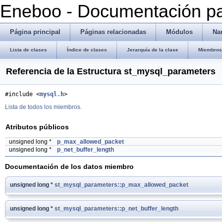
Eneboo - Documentación pa
Página principal
Páginas relacionadas
Módulos
Na
Lista de clases
Índice de clases
Jerarquía de la clase
Miembros 
Referencia de la Estructura st_mysql_parameters
#include <
mysql.h
>
Lista de todos los miembros.
Atributos públicos
unsigned long *
p_max_allowed_packet
unsigned long *
p_net_buffer_length
Documentación de los datos miembro
unsigned long *
st_mysql_parameters::p_max_allowed_packet
unsigned long *
st_mysql_parameters::p_net_buffer_length