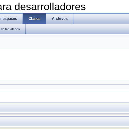
ra desarrolladores
mespaces
Clases
Archivos
de las clases