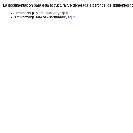
La documentación para esta estructura fue generada a partir de los siguientes fi
src/libmysql_std/include/
mysql.h
src/libmysql_macosx/include/
mysql.h