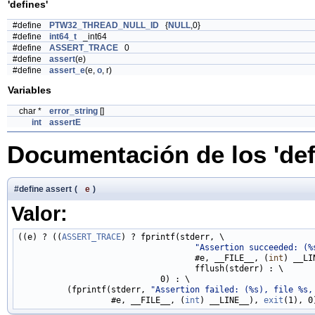
'defines'
#define
PTW32_THREAD_NULL_ID
{
NULL
,0}
#define
int64_t
_int64
#define
ASSERT_TRACE
0
#define
assert
(e)
#define
assert_e
(e,
o
, r)
Variables
char *
error_string
[]
int
assertE
Documentación de los 'def
#define assert
(
e
)
Valor:
((e) ? ((
ASSERT_TRACE
) ? fprintf(stderr, \

"Assertion succeeded: (%
                                    #e, __FILE__, (
int
) __LI
                                    fflush(stderr) : \

                             0) : \

          (fprintf(stderr, 
"Assertion failed: (%s), file %s,
                   #e, __FILE__, (
int
) __LINE__), 
exit