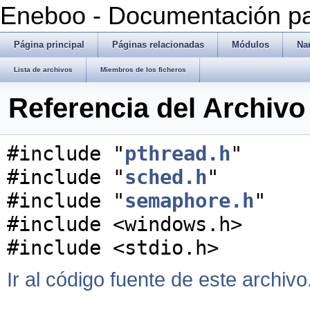
Eneboo - Documentación pa
Página principal
Páginas relacionadas
Módulos
Na
Lista de archivos
Miembros de los ficheros
Referencia del Archivo 
#include "
pthread.h
"
#include "
sched.h
"
#include "
semaphore.h
"
#include <windows.h>
#include <stdio.h>
Ir al código fuente de este archivo