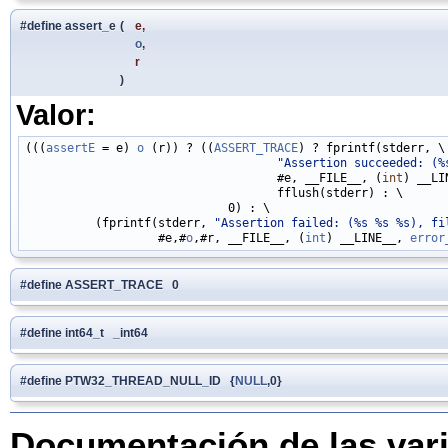
#define assert_e
(
e,
o
,
r
)
Valor:
(((
assertE
 = e) 
o
 (r)) ? ((
ASSERT_TRACE
) ? fprintf(stderr, \

"Assertion succeeded: (%
                                    #e, __FILE__, (
int
) __LI
                                    fflush(stderr) : \

                             0) : \

          (fprintf(stderr, 
"Assertion failed: (%s %s %s), fi
                   #e,#
o
,#r, __FILE__, (
int
) __LINE__, 
error
#define ASSERT_TRACE 0
#define int64_t _int64
#define PTW32_THREAD_NULL_ID {
NULL
,0}
Documentación de las var