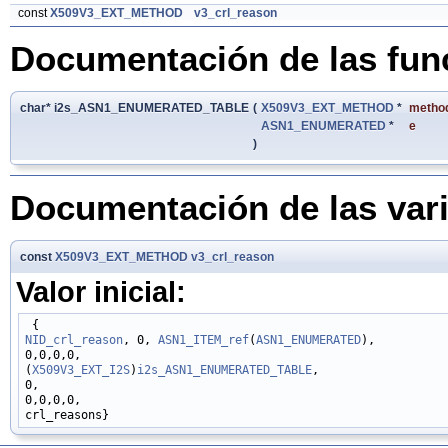
const
X509V3_EXT_METHOD
v3_crl_reason
Documentación de las fun
char* i2s_ASN1_ENUMERATED_TABLE
(
X509V3_EXT_METHOD
*
metho
ASN1_ENUMERATED
*
e
)
Documentación de las var
const
X509V3_EXT_METHOD
v3_crl_reason
Valor inicial:
NID_crl_reason
, 0, 
ASN1_ITEM_ref
(
ASN1_ENUMERATED
),

0,0,0,0,

(
X509V3_EXT_I2S
)
i2s_ASN1_ENUMERATED_TABLE
,

0,

0,0,0,0,
