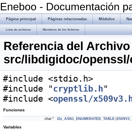
Eneboo - Documentación pa
Página principal
Páginas relacionadas
Módulos
Na
Lista de archivos
Miembros de los ficheros
Referencia del Archivo
src/libdigidoc/openssl
#include <stdio.h>
#include "
cryptlib.h
"
#include <
openssl/x509v3.
Funciones
char *
i2s_ASN1_ENUMERATED_TABLE
(
X509V3
Variables