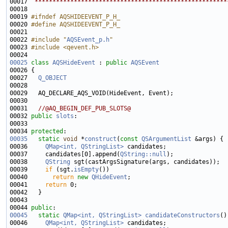
00017 
 ******************************************************
00019 
#ifndef AQSHIDEEVENT_P_H_
00020 
#define AQSHIDEEVENT_P_H_
00021 
00022 
#include "
AQSEvent_p.h
"
00023 
#include <qevent.h>
00025
class 
AQSHideEvent
 : 
public
AQSEvent
00027   
Q_OBJECT
00031   
//@AQ_BEGIN_DEF_PUB_SLOTS@
00032 
public
slots
00034 
protected
00035
static
void
 *
construct
(
const
QSArgumentList
00036     
QMap<int, QStringList>
00037     candidates[0].append(
QString::null
00038     
QString
00039     
if
 (sgt.
isEmpty
00040       
return
new
QHideEvent
00041     
return
00044 
public
00045
static
QMap<int, QStringList>
candidateConstructors
00046     
QMap<int, QStringList>