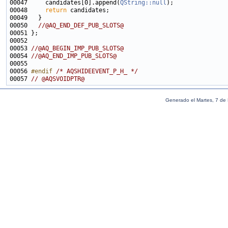
00047     candidates[0].append(
QString::null
00048     
return
00050   
//@AQ_END_DEF_PUB_SLOTS@
00053 
//@AQ_BEGIN_IMP_PUB_SLOTS@
00054 
//@AQ_END_IMP_PUB_SLOTS@
00056 
#endif 
/* AQSHIDEEVENT_P_H_ */
00057 
// @AQSVOIDPTR@
Generado el Martes, 7 de