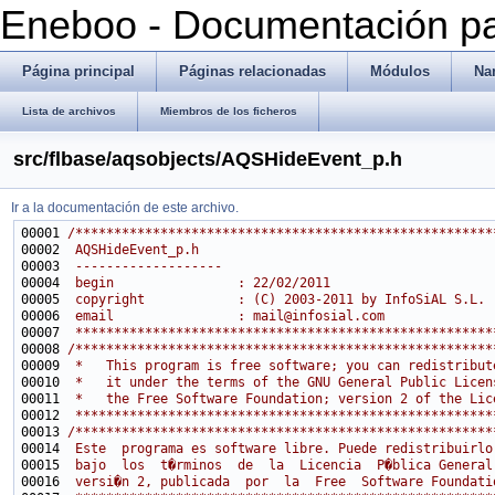
Eneboo - Documentación pa
Página principal
Páginas relacionadas
Módulos
Na
Lista de archivos
Miembros de los ficheros
src/flbase/aqsobjects/AQSHideEvent_p.h
Ir a la documentación de este archivo.
00001 
/******************************************************
00002 
 AQSHideEvent_p.h
00003 
 -------------------
00004 
 begin                : 22/02/2011
00005 
 copyright            : (C) 2003-2011 by InfoSiAL S.L.
00006 
 email                : mail@infosial.com
00007 
 ******************************************************
00008 
/******************************************************
00009 
 *   This program is free software; you can redistribut
00010 
 *   it under the terms of the GNU General Public Licen
00011 
 *   the Free Software Foundation; version 2 of the Lic
00012 
 ******************************************************
00013 
/******************************************************
00014 
 Este  programa es software libre. Puede redistribuirlo
00015 
 bajo  los  t�rminos  de  la  Licencia  P�blica General
00016 
 versi�n 2, publicada  por  la  Free  Software Foundati