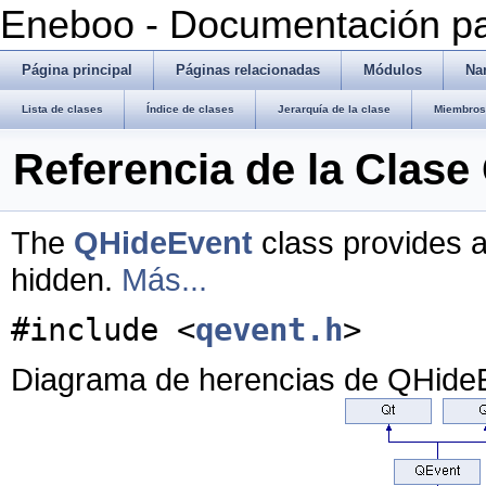
Eneboo - Documentación pa
Página principal
Páginas relacionadas
Módulos
Na
Lista de clases
Índice de clases
Jerarquía de la clase
Miembros 
Referencia de la Clas
The
QHideEvent
class provides a
hidden.
Más...
#include <
qevent.h
>
Diagrama de herencias de QHide