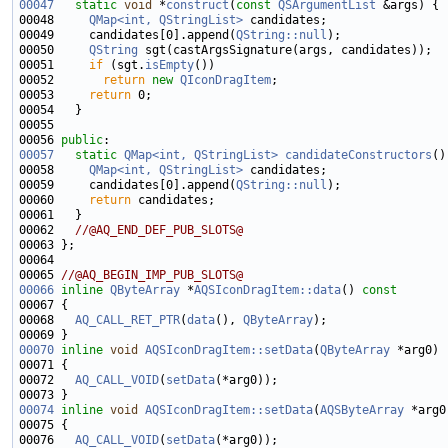
00047
static
void
 *
construct
(
const
QSArgumentList
00048     
QMap<int, QStringList>
00049     candidates[0].append(
QString::null
00050     
QString
00051     
if
 (sgt.
isEmpty
00052       
return
new
QIconDragItem
00053     
return
00056 
public
00057
static
QMap<int, QStringList>
candidateConstructors
00058     
QMap<int, QStringList>
00059     candidates[0].append(
QString::null
00060     
return
00062   
//@AQ_END_DEF_PUB_SLOTS@
00065 
//@AQ_BEGIN_IMP_PUB_SLOTS@
00066
inline
QByteArray
 *
AQSIconDragItem::data
()
 const
00067 
00068   
AQ_CALL_RET_PTR
(
data
(), 
QByteArray
00070
inline
void
AQSIconDragItem::setData
(
QByteArray
00072   
AQ_CALL_VOID
(
setData
00074
inline
void
AQSIconDragItem::setData
(
AQSByteArray
00076   
AQ_CALL_VOID
(
setData