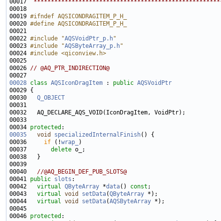
00017 
 ******************************************************
00019 
#ifndef AQSICONDRAGITEM_P_H_
00020 
#define AQSICONDRAGITEM_P_H_
00021 
00022 
#include "
AQSVoidPtr_p.h
"
00023 
#include "
AQSByteArray_p.h
"
00024 
#include <qiconview.h>
00026 
// @AQ_PTR_INDIRECTION@
00028
class 
AQSIconDragItem
 : 
public
AQSVoidPtr
00030   
Q_OBJECT
00034 
protected
00035
void
specializedInternalFinish
00036     
if
 (!
wrap_
00037       
delete
00040   
//@AQ_BEGIN_DEF_PUB_SLOTS@
00041 
public
slots
00042   
virtual
QByteArray
 *
data
() 
const
00043   
virtual
void
setData
(
QByteArray
00044   
virtual
void
setData
(
AQSByteArray
00046 
protected