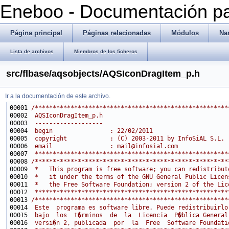
Eneboo - Documentación pa
Página principal
Páginas relacionadas
Módulos
Na
Lista de archivos
Miembros de los ficheros
src/flbase/aqsobjects/AQSIconDragItem_p.h
Ir a la documentación de este archivo.
00001 
/******************************************************
00002 
 AQSIconDragItem_p.h
00003 
 -------------------
00004 
 begin                : 22/02/2011
00005 
 copyright            : (C) 2003-2011 by InfoSiAL S.L.
00006 
 email                : mail@infosial.com
00007 
 ******************************************************
00008 
/******************************************************
00009 
 *   This program is free software; you can redistribut
00010 
 *   it under the terms of the GNU General Public Licen
00011 
 *   the Free Software Foundation; version 2 of the Lic
00012 
 ******************************************************
00013 
/******************************************************
00014 
 Este  programa es software libre. Puede redistribuirlo
00015 
 bajo  los  t�rminos  de  la  Licencia  P�blica General
00016 
 versi�n 2, publicada  por  la  Free  Software Foundati