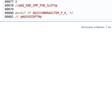
00078 
//@AQ_END_IMP_PUB_SLOTS@
00080 
#endif 
/* AQSICONDRAGITEM_P_H_ */
00081 
// @AQSVOIDPTR@
Generado el Martes, 7 de