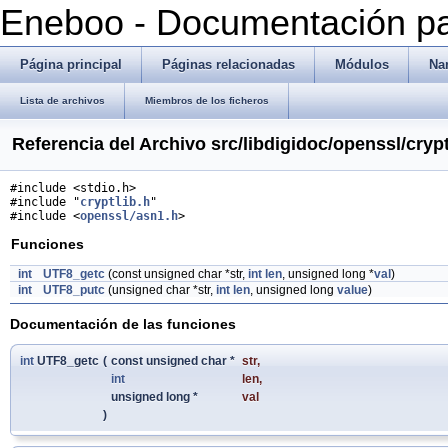
Eneboo - Documentación pa
Página principal
Páginas relacionadas
Módulos
Na
Lista de archivos
Miembros de los ficheros
Referencia del Archivo src/libdigidoc/openssl/cryp
#include <stdio.h>
#include "
cryptlib.h
"
#include <
openssl/asn1.h
>
Funciones
int
UTF8_getc
(const unsigned char *str,
int
len
, unsigned long *
val
)
int
UTF8_putc
(unsigned char *str,
int
len
, unsigned long
value
)
Documentación de las funciones
int
UTF8_getc
(
const unsigned char *
str
,
int
len
,
unsigned long *
val
)