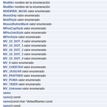
Modifier
nombre de la enumeración
Modifier
nombre de la enumeración
MODIFIER_MASK
valor enumerado
MonoOnly
valor enumerado
MotifStyle
valor enumerado
MouseButtonMask
valor enumerado
MPenCapStyle
valor enumerado
MPenJoinStyle
valor enumerado
MPenStyle
valor enumerado
MV_10_DOT_0
valor enumerado
MV_10_DOT_1
valor enumerado
MV_10_DOT_2
valor enumerado
MV_10_DOT_3
valor enumerado
MV_10_DOT_4
valor enumerado
MV_9
valor enumerado
MV_CHEETAH
valor enumerado
MV_JAGUAR
valor enumerado
MV_PANTHER
valor enumerado
MV_PUMA
valor enumerado
MV_TIGER
valor enumerado
MV_Unknown
valor enumerado
name
name
() const
name
(const char *defaultName) const
name
() const