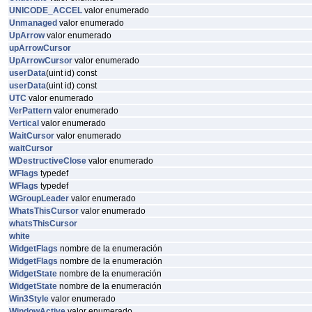
UNICODE_ACCEL
valor enumerado
Unmanaged
valor enumerado
UpArrow
valor enumerado
upArrowCursor
UpArrowCursor
valor enumerado
userData
(uint id) const
userData
(uint id) const
UTC
valor enumerado
VerPattern
valor enumerado
Vertical
valor enumerado
WaitCursor
valor enumerado
waitCursor
WDestructiveClose
valor enumerado
WFlags
typedef
WFlags
typedef
WGroupLeader
valor enumerado
WhatsThisCursor
valor enumerado
whatsThisCursor
white
WidgetFlags
nombre de la enumeración
WidgetFlags
nombre de la enumeración
WidgetState
nombre de la enumeración
WidgetState
nombre de la enumeración
Win3Style
valor enumerado
WindowActive
valor enumerado