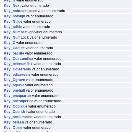
Key_N
valor enumerado
Key_Next
valor enumerado
Key_nobreakspace
valor enumerado
Key_notsign
valor enumerado
Key_Ntilde
valor enumerado
Key_ntilde
valor enumerado
Key_NumberSign
valor enumerado
Key_NumLock
valor enumerado
Key_O
valor enumerado
Key_Oacute
valor enumerado
Key_oacute
valor enumerado
Key_Ocircumflex
valor enumerado
Key_ocircumflex
valor enumerado
Key_Odiaeresis
valor enumerado
Key_odiaeresis
valor enumerado
Key_Ograve
valor enumerado
Key_ograve
valor enumerado
Key_onehalf
valor enumerado
Key_onequarter
valor enumerado
Key_onesuperior
valor enumerado
Key_Ooblique
valor enumerado
Key_OpenUrl
valor enumerado
Key_ordfeminine
valor enumerado
Key_oslash
valor enumerado
Key_Otilde
valor enumerado