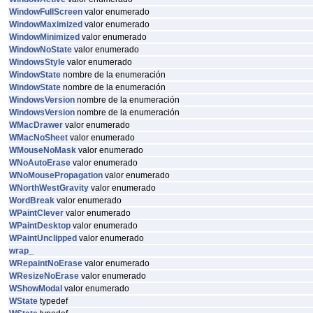
WindowFullScreen
valor enumerado
WindowMaximized
valor enumerado
WindowMinimized
valor enumerado
WindowNoState
valor enumerado
WindowsStyle
valor enumerado
WindowState
nombre de la enumeración
WindowState
nombre de la enumeración
WindowsVersion
nombre de la enumeración
WindowsVersion
nombre de la enumeración
WMacDrawer
valor enumerado
WMacNoSheet
valor enumerado
WMouseNoMask
valor enumerado
WNoAutoErase
valor enumerado
WNoMousePropagation
valor enumerado
WNorthWestGravity
valor enumerado
WordBreak
valor enumerado
WPaintClever
valor enumerado
WPaintDesktop
valor enumerado
WPaintUnclipped
valor enumerado
wrap_
WRepaintNoErase
valor enumerado
WResizeNoErase
valor enumerado
WShowModal
valor enumerado
WState
typedef