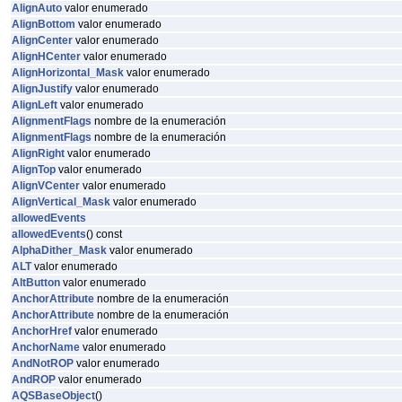
AlignAuto
valor enumerado
AlignBottom
valor enumerado
AlignCenter
valor enumerado
AlignHCenter
valor enumerado
AlignHorizontal_Mask
valor enumerado
AlignJustify
valor enumerado
AlignLeft
valor enumerado
AlignmentFlags
nombre de la enumeración
AlignmentFlags
nombre de la enumeración
AlignRight
valor enumerado
AlignTop
valor enumerado
AlignVCenter
valor enumerado
AlignVertical_Mask
valor enumerado
allowedEvents
allowedEvents
() const
AlphaDither_Mask
valor enumerado
ALT
valor enumerado
AltButton
valor enumerado
AnchorAttribute
nombre de la enumeración
AnchorAttribute
nombre de la enumeración
AnchorHref
valor enumerado
AnchorName
valor enumerado
AndNotROP
valor enumerado
AndROP
valor enumerado
AQSBaseObject
()