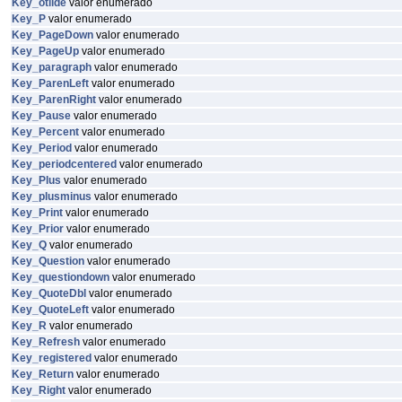
Key_otilde
valor enumerado
Key_P
valor enumerado
Key_PageDown
valor enumerado
Key_PageUp
valor enumerado
Key_paragraph
valor enumerado
Key_ParenLeft
valor enumerado
Key_ParenRight
valor enumerado
Key_Pause
valor enumerado
Key_Percent
valor enumerado
Key_Period
valor enumerado
Key_periodcentered
valor enumerado
Key_Plus
valor enumerado
Key_plusminus
valor enumerado
Key_Print
valor enumerado
Key_Prior
valor enumerado
Key_Q
valor enumerado
Key_Question
valor enumerado
Key_questiondown
valor enumerado
Key_QuoteDbl
valor enumerado
Key_QuoteLeft
valor enumerado
Key_R
valor enumerado
Key_Refresh
valor enumerado
Key_registered
valor enumerado
Key_Return
valor enumerado
Key_Right
valor enumerado