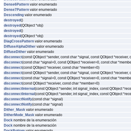
Dense6Pattern
valor enumerado
Dense7Pattern
valor enumerado
Descending
valor enumerado
destroyed
()
destroyed
(QObject *obj)
destroyed
()
destroyed
(QObject *obj)
DiagCrossPattern
valor enumerado
DiffuseAlphaDither
valor enumerado
DiffuseDither
valor enumerado
disconnect
(const QObject *sender, const char *signal, const QObject *receiver,
disconnect
(const char *signal=0, const QObject *receiver=0, const char *memb
disconnect
(const QObject *receiver, const char *member=0)
disconnect
(const QObject *sender, const char *signal, const QObject *receiver,
disconnect
(const char *signal=0, const QObject *receiver=0, const char *memb
disconnect
(const QObject *receiver, const char *member=0)
disconnectInternal
(const QObject *sender, int signal_index, const QObject *re
disconnectInternal
(const QObject *sender, int signal_index, const QObject *re
disconnectNotify
(const char *signal)
disconnectNotify
(const char *signal)
Dither_Mask
valor enumerado
DitherMode_Mask
valor enumerado
Dock
nombre de la enumeración
Dock
nombre de la enumeración
DockBottom
valor enumerado