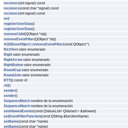
receivers
(int signal) const
receivers
(const char *signal) const
receivers
(int signal) const
red
registerUserData
()
registerUserData
()
removeChild
(QObject *obj)
removeEventFilter
(QObject *obj)
AQSBaseObject::removeEventFilter
(const QObject *)
RichText
valor enumerado
Right
valor enumerado
RightArrow
valor enumerado
RightButton
valor enumerado
RoundCap
valor enumerado
RoundJoin
valor enumerado
RTTI
() const =0
rtti
()
sender
()
sender
()
SequenceMatch
nombre de la enumeración
SequenceMatch
nombre de la enumeración
setAllowedEvents
(const QValueList< QVariant > &allowed)
setEventFilterFunction
(const QString &functionName)
setName
(const char *name)
setName
(const char *name)