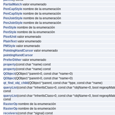
PartialMatch
valor enumerado
PenCapStyle
nombre de la enumeración
PenCapStyle
nombre de la enumeración
PenJoinStyle
nombre de la enumeración
PenJoinStyle
nombre de la enumeración
PenStyle
nombre de la enumeración
PenStyle
nombre de la enumeración
PixelUnit
valor enumerado
PlainText
valor enumerado
PMStyle
valor enumerado
PointingHandCursor
valor enumerado
pointingHandCursor
PreferDither
valor enumerado
property
(const char *name) const
property
(const char *name) const
QObject
(QObject *parent=0, const char *name=0)
QObject
(QObject *parent=0, const char *name=0)
qt_find_obj_child
(QObject *parent, const char *type, const char *name)
queryList
(const char *inheritsClass=0, const char *objName=0, bool regexpM
const
queryList
(const char *inheritsClass=0, const char *objName=0, bool regexpM
const
RasterOp
nombre de la enumeración
RasterOp
nombre de la enumeración
receivers
(const char *signal) const