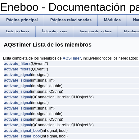
Eneboo - Documentación pa
Página principal
Páginas relacionadas
Módulos
Na
Lista de clases
Índice de clases
Jerarquía de la clase
Miembros 
AQSTimer Lista de los miembros
Lista completa de los miembros de
AQSTimer
, incluyendo todos los heredados:
activate_filters
(QEvent *)
activate_filters
(QEvent *)
activate_signal
(int signal)
activate_signal
(int signal, int)
activate_signal
(int signal, double)
activate_signal
(int signal, QString)
activate_signal
(QConnectionList *clist, QUObject *o)
activate_signal
(int signal)
activate_signal
(int signal, int)
activate_signal
(int signal, double)
activate_signal
(int signal, QString)
activate_signal
(QConnectionList *clist, QUObject *o)
activate_signal_bool
(int signal, bool)
activate_signal_bool
(int signal, bool)