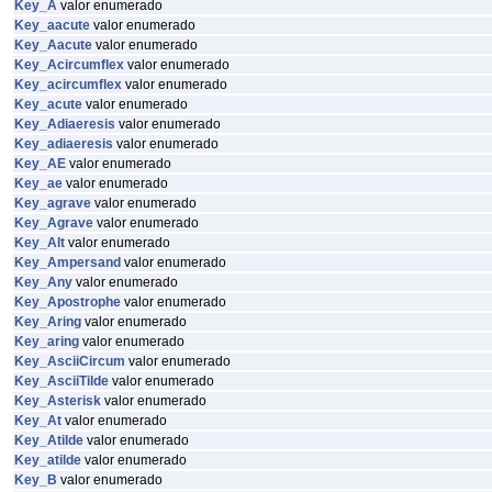
Key_A
valor enumerado
Key_aacute
valor enumerado
Key_Aacute
valor enumerado
Key_Acircumflex
valor enumerado
Key_acircumflex
valor enumerado
Key_acute
valor enumerado
Key_Adiaeresis
valor enumerado
Key_adiaeresis
valor enumerado
Key_AE
valor enumerado
Key_ae
valor enumerado
Key_agrave
valor enumerado
Key_Agrave
valor enumerado
Key_Alt
valor enumerado
Key_Ampersand
valor enumerado
Key_Any
valor enumerado
Key_Apostrophe
valor enumerado
Key_Aring
valor enumerado
Key_aring
valor enumerado
Key_AsciiCircum
valor enumerado
Key_AsciiTilde
valor enumerado
Key_Asterisk
valor enumerado
Key_At
valor enumerado
Key_Atilde
valor enumerado
Key_atilde
valor enumerado
Key_B
valor enumerado