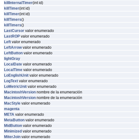
killInternalTimer
(int id)
killTimer
(int id)
killTimer
(int id)
killTimers
()
killTimers
()
LastCursor
valor enumerado
LastROP
valor enumerado
Left
valor enumerado
LeftArrow
valor enumerado
LeftButton
valor enumerado
lightGray
LocalDate
valor enumerado
LocalTime
valor enumerado
LoEnglishUnit
valor enumerado
LogText
valor enumerado
LoMetricUnit
valor enumerado
MacintoshVersion
nombre de la enumeración
MacintoshVersion
nombre de la enumeración
MacStyle
valor enumerado
magenta
META
valor enumerado
MetaButton
valor enumerado
MidButton
valor enumerado
Minimized
valor enumerado
MiterJoin
valor enumerado