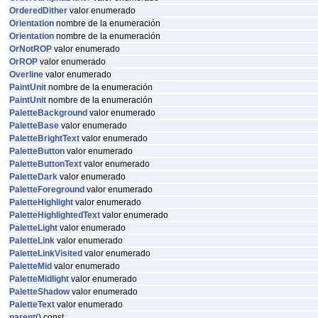
OrderedDither
valor enumerado
Orientation
nombre de la enumeración
Orientation
nombre de la enumeración
OrNotROP
valor enumerado
OrROP
valor enumerado
Overline
valor enumerado
PaintUnit
nombre de la enumeración
PaintUnit
nombre de la enumeración
PaletteBackground
valor enumerado
PaletteBase
valor enumerado
PaletteBrightText
valor enumerado
PaletteButton
valor enumerado
PaletteButtonText
valor enumerado
PaletteDark
valor enumerado
PaletteForeground
valor enumerado
PaletteHighlight
valor enumerado
PaletteHighlightedText
valor enumerado
PaletteLight
valor enumerado
PaletteLink
valor enumerado
PaletteLinkVisited
valor enumerado
PaletteMid
valor enumerado
PaletteMidlight
valor enumerado
PaletteShadow
valor enumerado
PaletteText
valor enumerado
parent
() const