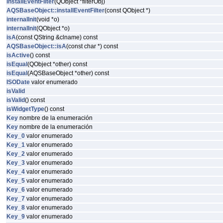
installEventFilter
(QObject *filterObj)
AQSBaseObject::installEventFilter
(const QObject *)
internalInit
(void *o)
internalInit
(QObject *o)
isA
(const QString &clname) const
AQSBaseObject::isA
(const char *) const
isActive
() const
isEqual
(QObject *other) const
isEqual
(AQSBaseObject *other) const
ISODate
valor enumerado
isValid
isValid
() const
isWidgetType
() const
Key
nombre de la enumeración
Key
nombre de la enumeración
Key_0
valor enumerado
Key_1
valor enumerado
Key_2
valor enumerado
Key_3
valor enumerado
Key_4
valor enumerado
Key_5
valor enumerado
Key_6
valor enumerado
Key_7
valor enumerado
Key_8
valor enumerado
Key_9
valor enumerado