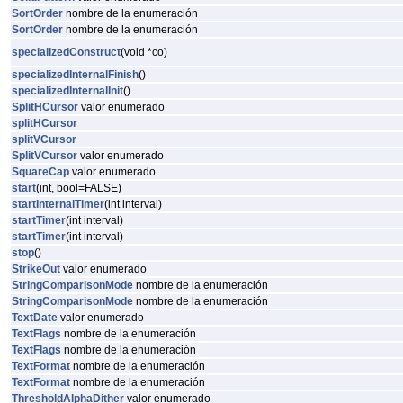
SortOrder
nombre de la enumeración
SortOrder
nombre de la enumeración
specializedConstruct
(void *co)
specializedInternalFinish
()
specializedInternalInit
()
SplitHCursor
valor enumerado
splitHCursor
splitVCursor
SplitVCursor
valor enumerado
SquareCap
valor enumerado
start
(int, bool=FALSE)
startInternalTimer
(int interval)
startTimer
(int interval)
startTimer
(int interval)
stop
()
StrikeOut
valor enumerado
StringComparisonMode
nombre de la enumeración
StringComparisonMode
nombre de la enumeración
TextDate
valor enumerado
TextFlags
nombre de la enumeración
TextFlags
nombre de la enumeración
TextFormat
nombre de la enumeración
TextFormat
nombre de la enumeración
ThresholdAlphaDither
valor enumerado