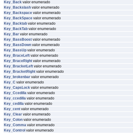
Key_Back
valor enumerado
Key_Backslash
valor enumerado
Key_Backspace
valor enumerado
Key_BackSpace
valor enumerado
Key_Backtab
valor enumerado
Key_BackTab
valor enumerado
Key_Bar
valor enumerado
Key_BassBoost
valor enumerado
Key_BassDown
valor enumerado
Key_BassUp
valor enumerado
Key_BraceLeft
valor enumerado
Key_BraceRight
valor enumerado
Key_BracketLeft
valor enumerado
Key_BracketRight
valor enumerado
Key_brokenbar
valor enumerado
Key_C
valor enumerado
Key_CapsLock
valor enumerado
Key_Ccedilla
valor enumerado
Key_ccedilla
valor enumerado
Key_cedilla
valor enumerado
Key_cent
valor enumerado
Key_Clear
valor enumerado
Key_Colon
valor enumerado
Key_Comma
valor enumerado
Key_Control
valor enumerado