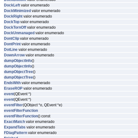
DockLeft
valor enumerado
DockMinimized
valor enumerado
DockRight
valor enumerado
DockTop
valor enumerado
DockTornOff
valor enumerado
DockUnmanaged
valor enumerado
DontClip
valor enumerado
DontPrint
valor enumerado
DotLine
valor enumerado
DownArrow
valor enumerado
dumpObjectInfo
()
dumpObjectInfo
()
dumpObjectTree
()
dumpObjectTree
()
EndsWith
valor enumerado
EraseROP
valor enumerado
event
(QEvent *)
event
(QEvent *)
eventFilter
(QObject *o, QEvent *e)
eventFilterFunction
eventFilterFunction
() const
ExactMatch
valor enumerado
ExpandTabs
valor enumerado
FDiagPattern
valor enumerado