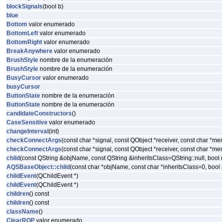
blockSignals
(bool b)
blue
Bottom
valor enumerado
BottomLeft
valor enumerado
BottomRight
valor enumerado
BreakAnywhere
valor enumerado
BrushStyle
nombre de la enumeración
BrushStyle
nombre de la enumeración
BusyCursor
valor enumerado
busyCursor
ButtonState
nombre de la enumeración
ButtonState
nombre de la enumeración
candidateConstructors
()
CaseSensitive
valor enumerado
changeInterval
(int)
checkConnectArgs
(const char *signal, const QObject *receiver, const char *m
checkConnectArgs
(const char *signal, const QObject *receiver, const char *m
child
(const QString &objName, const QString &inheritsClass=QString::null, bool
AQSBaseObject::child
(const char *objName, const char *inheritsClass=0, bo
childEvent
(QChildEvent *)
childEvent
(QChildEvent *)
children
() const
children
() const
className
()
ClearROP
valor enumerado