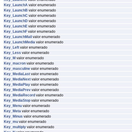
Key_LaunchA
valor enumerado
Key_LaunchB
valor enumerado
Key_LaunchC
valor enumerado
Key_LaunchD
valor enumerado
Key_LaunchE
valor enumerado
Key_LaunchF
valor enumerado
Key_LaunchMail
valor enumerado
Key_LaunchMedia
valor enumerado
Key_Left
valor enumerado
Key_Less
valor enumerado
Key_M
valor enumerado
Key_macron
valor enumerado
Key_masculine
valor enumerado
Key_MediaLast
valor enumerado
Key_MediaNext
valor enumerado
Key_MediaPlay
valor enumerado
Key_MediaPrev
valor enumerado
Key_MediaRecord
valor enumerado
Key_MediaStop
valor enumerado
Key_Menu
valor enumerado
Key_Meta
valor enumerado
Key_Minus
valor enumerado
Key_mu
valor enumerado
Key_multiply
valor enumerado