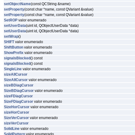
setObjectName
(const QCString &name)
setProperty
(const char *name, const QVariant &value)
setProperty
(const char *name, const QVariant &value)
SetROP
valor enumerado
setUserData
(uint id, QObjectUserData *data)
setUserData
(uint id, QObjectUserData *data)
setWrap
()
SHIFT
valor enumerado
ShiftButton
valor enumerado
ShowPrefix
valor enumerado
signalsBlocked
() const
signalsBlocked
() const
SingleLine
valor enumerado
sizeAllCursor
SizeAllCursor
valor enumerado
sizeBDiagCursor
SizeBDiagCursor
valor enumerado
sizeFDiagCursor
SizeFDiagCursor
valor enumerado
SizeHorCursor
valor enumerado
sizeHorCursor
SizeVerCursor
valor enumerado
sizeVerCursor
SolidLine
valor enumerado
SolidPattern
valor enumerado