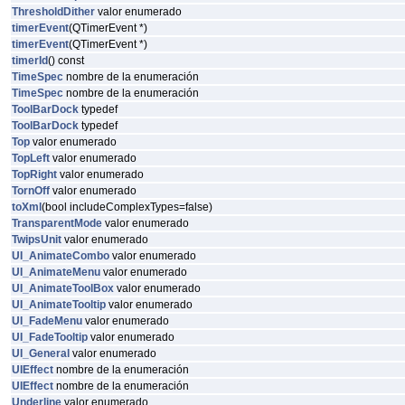
ThresholdDither
valor enumerado
timerEvent
(QTimerEvent *)
timerEvent
(QTimerEvent *)
timerId
() const
TimeSpec
nombre de la enumeración
TimeSpec
nombre de la enumeración
ToolBarDock
typedef
ToolBarDock
typedef
Top
valor enumerado
TopLeft
valor enumerado
TopRight
valor enumerado
TornOff
valor enumerado
toXml
(bool includeComplexTypes=false)
TransparentMode
valor enumerado
TwipsUnit
valor enumerado
UI_AnimateCombo
valor enumerado
UI_AnimateMenu
valor enumerado
UI_AnimateToolBox
valor enumerado
UI_AnimateTooltip
valor enumerado
UI_FadeMenu
valor enumerado
UI_FadeTooltip
valor enumerado
UI_General
valor enumerado
UIEffect
nombre de la enumeración
UIEffect
nombre de la enumeración
Underline
valor enumerado