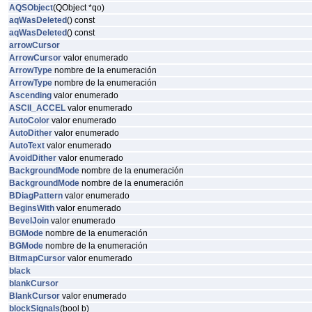
AQSObject
(QObject *qo)
aqWasDeleted
() const
aqWasDeleted
() const
arrowCursor
ArrowCursor
valor enumerado
ArrowType
nombre de la enumeración
ArrowType
nombre de la enumeración
Ascending
valor enumerado
ASCII_ACCEL
valor enumerado
AutoColor
valor enumerado
AutoDither
valor enumerado
AutoText
valor enumerado
AvoidDither
valor enumerado
BackgroundMode
nombre de la enumeración
BackgroundMode
nombre de la enumeración
BDiagPattern
valor enumerado
BeginsWith
valor enumerado
BevelJoin
valor enumerado
BGMode
nombre de la enumeración
BGMode
nombre de la enumeración
BitmapCursor
valor enumerado
black
blankCursor
BlankCursor
valor enumerado
blockSignals
(bool b)