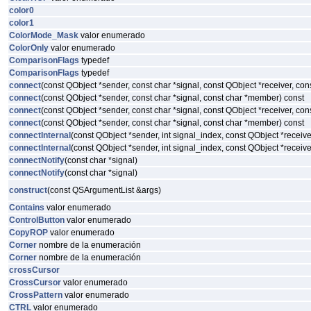
color0
color1
ColorMode_Mask
valor enumerado
ColorOnly
valor enumerado
ComparisonFlags
typedef
ComparisonFlags
typedef
connect
(const QObject *sender, const char *signal, const QObject *receiver, co
connect
(const QObject *sender, const char *signal, const char *member) const
connect
(const QObject *sender, const char *signal, const QObject *receiver, co
connect
(const QObject *sender, const char *signal, const char *member) const
connectInternal
(const QObject *sender, int signal_index, const QObject *recei
connectInternal
(const QObject *sender, int signal_index, const QObject *recei
connectNotify
(const char *signal)
connectNotify
(const char *signal)
construct
(const QSArgumentList &args)
Contains
valor enumerado
ControlButton
valor enumerado
CopyROP
valor enumerado
Corner
nombre de la enumeración
Corner
nombre de la enumeración
crossCursor
CrossCursor
valor enumerado
CrossPattern
valor enumerado
CTRL
valor enumerado