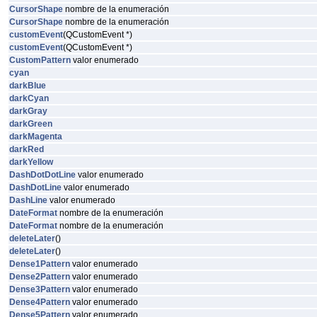
CursorShape
nombre de la enumeración
CursorShape
nombre de la enumeración
customEvent
(QCustomEvent *)
customEvent
(QCustomEvent *)
CustomPattern
valor enumerado
cyan
darkBlue
darkCyan
darkGray
darkGreen
darkMagenta
darkRed
darkYellow
DashDotDotLine
valor enumerado
DashDotLine
valor enumerado
DashLine
valor enumerado
DateFormat
nombre de la enumeración
DateFormat
nombre de la enumeración
deleteLater
()
deleteLater
()
Dense1Pattern
valor enumerado
Dense2Pattern
valor enumerado
Dense3Pattern
valor enumerado
Dense4Pattern
valor enumerado
Dense5Pattern
valor enumerado