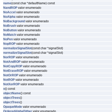
name
(const char *defaultName) const
NandROP
valor enumerado
NoAccel
valor enumerado
NoAlpha
valor enumerado
NoBackground
valor enumerado
NoBrush
valor enumerado
NoButton
valor enumerado
NoMatch
valor enumerado
NoPen
valor enumerado
NopROP
valor enumerado
normalizeSignalSlot
(const char *signalSlot)
normalizeSignalSlot
(const char *signalSlot)
NorROP
valor enumerado
NotAndROP
valor enumerado
NotCopyROP
valor enumerado
NotEraseROP
valor enumerado
NotOrROP
valor enumerado
NotROP
valor enumerado
NotXorROP
valor enumerado
o
() const
objectName
() const
objectTrees
()
objectTrees
()
OpaqueMode
valor enumerado
OrderedAlphaDither
valor enumerado