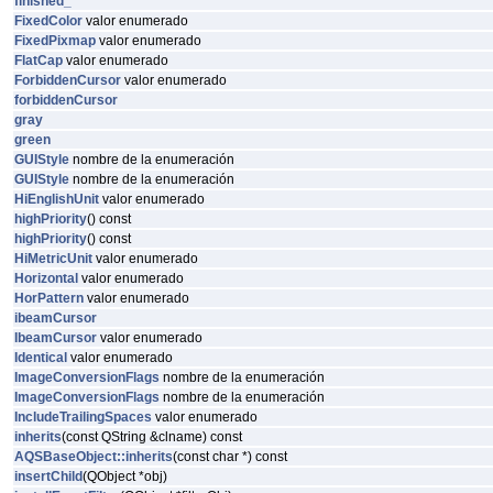
finished_
FixedColor
valor enumerado
FixedPixmap
valor enumerado
FlatCap
valor enumerado
ForbiddenCursor
valor enumerado
forbiddenCursor
gray
green
GUIStyle
nombre de la enumeración
GUIStyle
nombre de la enumeración
HiEnglishUnit
valor enumerado
highPriority
() const
highPriority
() const
HiMetricUnit
valor enumerado
Horizontal
valor enumerado
HorPattern
valor enumerado
ibeamCursor
IbeamCursor
valor enumerado
Identical
valor enumerado
ImageConversionFlags
nombre de la enumeración
ImageConversionFlags
nombre de la enumeración
IncludeTrailingSpaces
valor enumerado
inherits
(const QString &clname) const
AQSBaseObject::inherits
(const char *) const
insertChild
(QObject *obj)