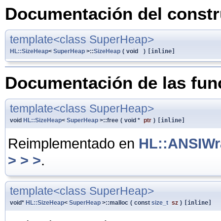
Documentación del constru
template<class SuperHeap>
HL::SizeHeap
<
SuperHeap
>::
SizeHeap
(
void
)
[inline]
Documentación de las fu
template<class SuperHeap>
void
HL::SizeHeap
<
SuperHeap
>::free
(
void *
ptr
)
[inline]
Reimplementado en
HL::ANSIWr
> > >
.
template<class SuperHeap>
void*
HL::SizeHeap
<
SuperHeap
>::malloc
(
const
size_t
sz
)
[inline]