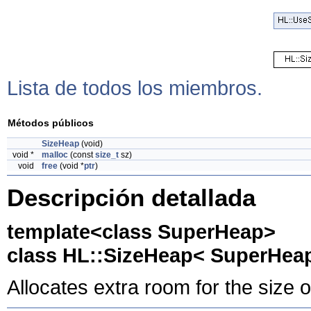
Lista de todos los miembros.
Métodos públicos
SizeHeap
(void)
void *
malloc
(const
size_t
sz)
void
free
(void *
ptr
)
Descripción detallada
template<class SuperHeap>
class HL::SizeHeap< SuperHea
Allocates extra room for the size o