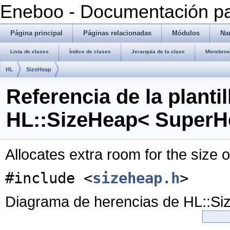
Eneboo - Documentación pa
Página principal
Páginas relacionadas
Módulos
Na
Lista de clases
Índice de clases
Jerarquía de la clase
Miembros 
HL
SizeHeap
Referencia de la plantil
HL::SizeHeap< SuperH
Allocates extra room for the size o
#include <
sizeheap.h
>
Diagrama de herencias de HL::S