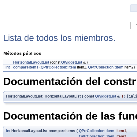
Lista de todos los miembros.
Métodos públicos
HorizontalLayoutList
(const
QWidgetList
&l)
int
compareItems
(
QPtrCollection::Item
item1,
QPtrCollection::Item
item2)
Documentación del constru
HorizontalLayoutList::HorizontalLayoutList
(
const
QWidgetList
&
l
)
[inl
Documentación de las fu
int
HorizontalLayoutList::compareItems
(
QPtrCollection::Item
item1
,
QPtrCollection::Item
item2