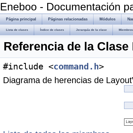
Eneboo - Documentación pa
Página principal
Páginas relacionadas
Módulos
Na
Lista de clases
Índice de clases
Jerarquía de la clase
Miembros 
Referencia de la Clas
#include <
command.h
>
Diagrama de herencias de Layou