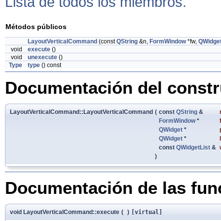
Lista de todos los miembros.
Métodos públicos
LayoutVerticalCommand
(const
QString
&n,
FormWindow
*fw,
QWidge
void
execute
()
void
unexecute
()
Type
type
() const
Documentación del constru
LayoutVerticalCommand::LayoutVerticalCommand
(
const
QString
&
FormWindow
*
QWidget
*
QWidget
*
const
QWidgetList
&
)
Documentación de las fu
void LayoutVerticalCommand::execute
(
)
[virtual]