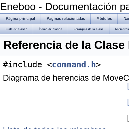
Eneboo - Documentación pa
Página principal
Páginas relacionadas
Módulos
Na
Lista de clases
Índice de clases
Jerarquía de la clase
Miembros 
Referencia de la Cla
#include <
command.h
>
Diagrama de herencias de Mov