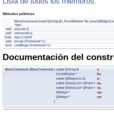
Lista de todos los miembros.
Métodos públicos
MoveCommand
(const
QString
&n,
FormWindow
*fw, const
QWidgetLis
*npr)
void
execute
()
void
unexecute
()
Type
type
() const
void
merge
(
Command
*
c
)
bool
canMerge
(
Command
*
c
)
Documentación del constru
MoveCommand::MoveCommand
(
const
QString
&
n
,
FormWindow
*
fw
,
const
QWidgetList
&
w
,
const
QValueList
<
QPoint
>
op
,
const
QValueList
<
QPoint
>
np
,
QWidget
*
opr
,
QWidget
*
npr
)