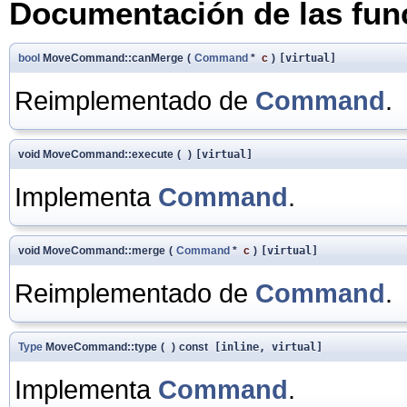
Documentación de las fu
bool
MoveCommand::canMerge
(
Command
*
c
)
[virtual]
Reimplementado de
Command
.
void MoveCommand::execute
(
)
[virtual]
Implementa
Command
.
void MoveCommand::merge
(
Command
*
c
)
[virtual]
Reimplementado de
Command
.
Type
MoveCommand::type
(
)
const
[inline, virtual]
Implementa
Command
.